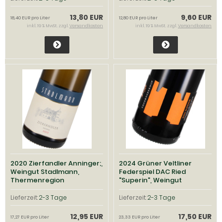
13,80 EUR
9,60 EUR
18,40 EUR pro Liter
12,80 EUR pro Liter
inkl. 19 % MwSt. zzgl.
Versandkosten
inkl. 19 % MwSt. zzgl.
Versandkosten
2020 Zierfandler Anninger;,
2024 Grüner Veltliner
Weingut Stadlmann,
Federspiel DAC Ried
Thermenregion
"Superin", Weingut
Tegernseerhof, Wachau
Lieferzeit:
2-3 Tage
Lieferzeit:
2-3 Tage
12,95 EUR
17,50 EUR
17,27 EUR pro Liter
23,33 EUR pro Liter