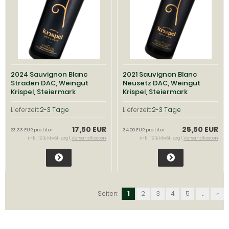
2024 Sauvignon Blanc
2021 Sauvignon Blanc
Straden DAC, Weingut
Neusetz DAC, Weingut
Krispel, Steiermark
Krispel, Steiermark
Vulkanland
Vulkanland
Lieferzeit:
2-3 Tage
Lieferzeit:
2-3 Tage
17,50 EUR
25,50 EUR
23,33 EUR pro Liter
34,00 EUR pro Liter
inkl. 19 % MwSt. zzgl.
Versandkosten
inkl. 19 % MwSt. zzgl.
Versandkosten
Seiten:
1
2
3
4
5
...
»