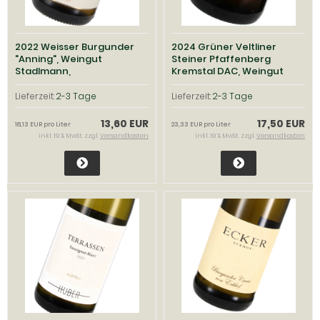
2022 Weisser Burgunder
2024 Grüner Veltliner
"Anning", Weingut
Steiner Pfaffenberg
Stadlmann,
Kremstal DAC, Weingut
Thermenregion
Tegernseerhof, Wachau
Lieferzeit:
2-3 Tage
Lieferzeit:
2-3 Tage
13,60 EUR
17,50 EUR
18,13 EUR pro Liter
23,33 EUR pro Liter
inkl. 19 % MwSt. zzgl.
Versandkosten
inkl. 19 % MwSt. zzgl.
Versandkosten