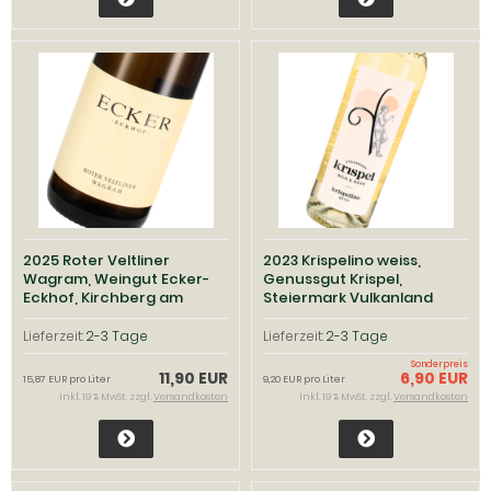
2025 Roter Veltliner
2023 Krispelino weiss,
Wagram, Weingut Ecker-
Genussgut Krispel,
Eckhof, Kirchberg am
Steiermark Vulkanland
Wagram
Lieferzeit:
2-3 Tage
Lieferzeit:
2-3 Tage
Sonderpreis
11,90 EUR
6,90 EUR
15,87 EUR pro Liter
9,20 EUR pro Liter
inkl. 19 % MwSt. zzgl.
Versandkosten
inkl. 19 % MwSt. zzgl.
Versandkosten