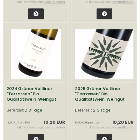
inkl. 19 % MwSt. zzgl.
Versandkosten
inkl. 19 % MwSt. zzgl.
Versandkosten
2024 Grüner Veltliner
2025 Grüner Veltliner
"Terrassen" Bio-
"Terrassen" Bio-
Qualitätswein, Weingut
Qualitätswein, Weingut
Markus Huber, Traisental
Markus Huber, Traisental
Lieferzeit:
2-3 Tage
Lieferzeit:
2-3 Tage
10,20 EUR
10,20 EUR
13,60 EUR pro Liter
13,60 EUR pro Liter
inkl. 19 % MwSt. zzgl.
Versandkosten
inkl. 19 % MwSt. zzgl.
Versandkosten