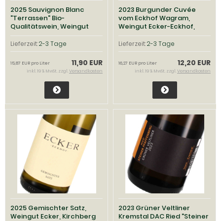
2025 Sauvignon Blanc
2023 Burgunder Cuvée
"Terrassen" Bio-
vom Eckhof Wagram,
Qualitätswein, Weingut
Weingut Ecker-Eckhof,
Markus Huber, Traisental
Kirchberg am Wagram
Lieferzeit:
2-3 Tage
Lieferzeit:
2-3 Tage
11,90 EUR
12,20 EUR
15,87 EUR pro Liter
16,27 EUR pro Liter
inkl. 19 % MwSt. zzgl.
Versandkosten
inkl. 19 % MwSt. zzgl.
Versandkosten
2025 Gemischter Satz,
2023 Grüner Veltliner
Weingut Ecker, Kirchberg
Kremstal DAC Ried "Steiner