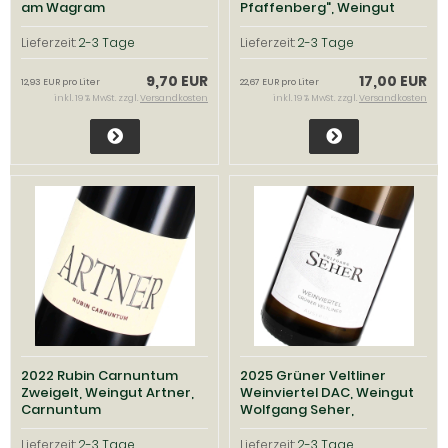
am Wagram
Pfaffenberg", Weingut
Tegernseerhof, Wachau
Lieferzeit:
2-3 Tage
Lieferzeit:
2-3 Tage
9,70 EUR
17,00 EUR
12,93 EUR pro Liter
22,67 EUR pro Liter
inkl. 19 % MwSt. zzgl.
Versandkosten
inkl. 19 % MwSt. zzgl.
Versandkosten
2022 Rubin Carnuntum
2025 Grüner Veltliner
Zweigelt, Weingut Artner,
Weinviertel DAC, Weingut
Carnuntum
Wolfgang Seher,
Weinviertel
Lieferzeit:
2-3 Tage
Lieferzeit:
2-3 Tage