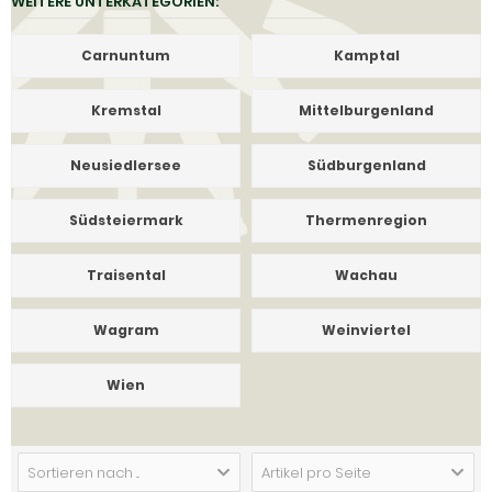
WEITERE UNTERKATEGORIEN:
Carnuntum
Kamptal
Kremstal
Mittelburgenland
Neusiedlersee
Südburgenland
Südsteiermark
Thermenregion
Traisental
Wachau
Wagram
Weinviertel
Wien
Sortieren nach ...
Artikel pro Seite