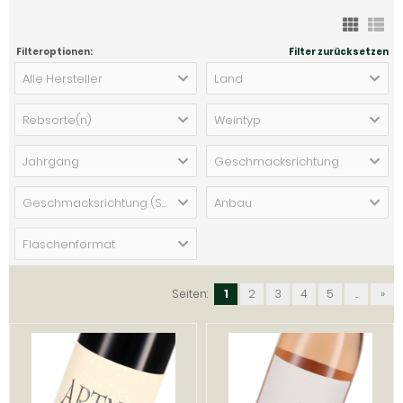
Filteroptionen:
Filter zurücksetzen
Alle Hersteller
Land
Rebsorte(n)
Weintyp
Jahrgang
Geschmacksrichtung
Geschmacksrichtung (Schaumwein)
Anbau
Flaschenformat
Seiten:
1
2
3
4
5
...
»