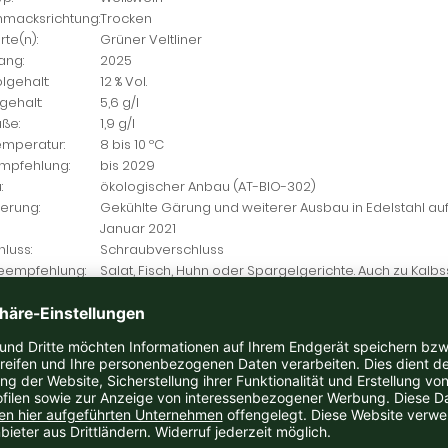
macksrichtung:
Trocken
te(n):
Grüner Veltliner
ang:
2025
lgehalt:
12 % Vol.
gehalt:
5,6 g/l
ße:
1,9 g/l
emperatur:
8 bis 10 ºC
empfehlung:
bis 2029
:
ökologischer Anbau (AT-BIO-302)
ierung:
Gekühlte Gärung und weiterer Ausbau in Edelstahl auf
Januar 2021
luss:
Schraubverschluss
eempfehlung:
Salat, Fisch, Huhn oder Spargelgerichte. Auch zu Kalbs
oder Geflügel
enhinweis:
Enthält Sulfite. Kann Spuren von Schwefel, Eiweiß, Gela
ller:
Seher, Wolfgang
ehrbringer:
Weingut Wolfgang Seher, Platt 28, 2051 Platt, Österreic
nhalt:
0,75 Liter L