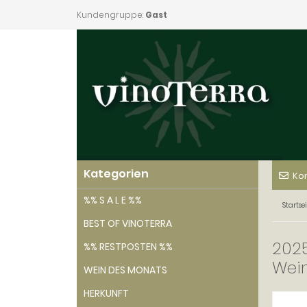
Kundengruppe:
Gast
Kategorien
Ko
%% S A L E %%
Startsei
BEST OF VINOTERRA
2025
%% RESTPOSTEN %%
Wein
WEIN DES MONATS
HERKUNFT