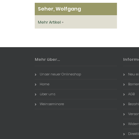
Seher, Wolfgang
Mehr Artikel
»
Mehr über...
Inform
Unser neuer Onlineshop
Neu ei
Home
Barrie
über uns
AGB
Weinseminare
Bezah
Versa
Widerr
Direktl