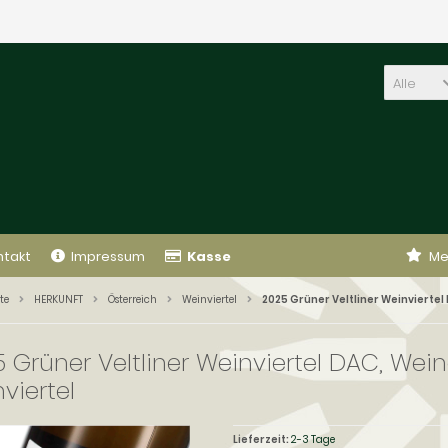
Alle
ntakt
Impressum
Kasse
Me
te
HERKUNFT
Österreich
Weinviertel
2025 Grüner Veltliner Weinviertel
 Grüner Veltliner Weinviertel DAC, Wei
viertel
Lieferzeit:
2-3 Tage