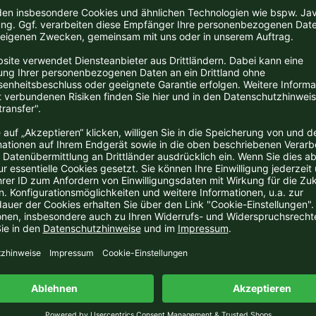
ostungsnotiz
ives, leuchtendes Gelbgrün. In der Nase frischer, fruchtiger Duft von
klänge von Maracuja. Am Gaumen erfrischend saftig, fruchtige und pf
bundener Säure, wunderbar saftig und animierend.
in für alle Tage!
ut Wolfgang Seher - Platt, Weinviertel
ingut liegt in der Gemeinde Platt im niederösterreichischen Weinbauge
ative Ing. Wolfgang Seher das Weingut. Die Weingärten nahe der tsc
che in den Rieden Faustberg, Hausweingarten, Leithen und Sandberg (
ertel, Nussberg und Satz (Obermarkersdorf). Sie sind zu 60% mit den W
non Blanc, Weißburgunder, Gelber Muskateller und Frühroter Veltliner
r Portugieser, Merlot, Cabernet Sauvignon und Blauburger bestockt.
r, verschiedene Weiß- und Rotweine auf bestens geeigneten Standorte
ang Seher arbeitet naturnah und praktiziert umweltschonenden Wein