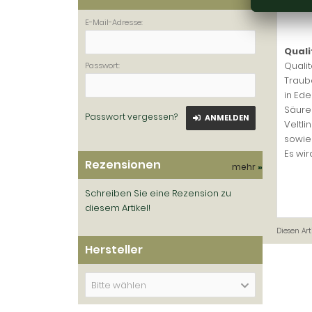
Besch
E-Mail-Adresse:
Quali
Qualit
Passwort:
Traub
in Ed
Säure
Passwort vergessen?
ANMELDEN
Veltl
sowie 
Es wir
Rezensionen
mehr
»
Schreiben Sie eine Rezension zu
diesem Artikel!
Diesen Ar
Hersteller
Bitte wählen