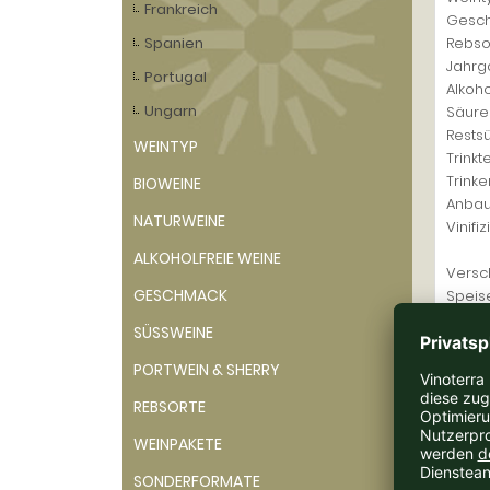
Frankreich
Gesch
Spanien
Rebsor
Jahrg
Portugal
Alkoho
Ungarn
Säure
Restsü
WEINTYP
Trinkt
Trink
BIOWEINE
Anbau
NATURWEINE
Vinifiz
ALKOHOLFREIE WEINE
Versch
GESCHMACK
Speis
SÜSSWEINE
Allerg
Herste
PORTWEIN & SHERRY
Inverk
REBSORTE
Nettoi
WEINPAKETE
SONDERFORMATE