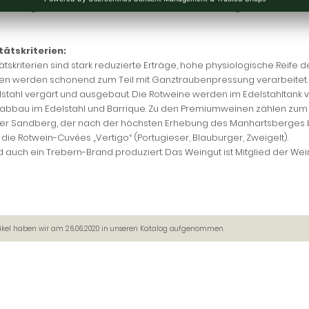
ränkung von Pflanzenschutzmitteln auf das notwendige Minimum.
tätskriterien:
ätskriterien sind stark reduzierte Erträge, hohe physiologische Reife 
en werden schonend zum Teil mit Ganztraubenpressung verarbeitet
elstahl vergärt und ausgebaut. Die Rotweine werden im Edelstahltank
abbau im Edelstahl und Barrique. Zu den Premiumweinen zählen zum B
iner Sandberg, der nach der höchsten Erhebung des Manhartsberges 
die Rotwein-Cuvées „Vertigo“ (Portugieser, Blauburger, Zweigelt).
d auch ein Trebern-Brand produziert. Das Weingut ist Mitglied der Wei
tikel haben wir am 26.06.2020 in unseren Katalog aufgenommen.