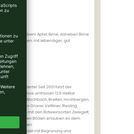
 grünem und gelbem Apfel, Birne, daneben Birne
effrige Nuancen, mit lebendiger, gut
biet Weinviertel. Seit 2001 führt der
hechischen Grenze umfassen 12,5 Hektar
Platt), sowie Atschbach, Breiten, Hochbergen,
eißweinsorten Grüner Veltliner, Riesling,
, sowie zu 40% mit den Rotweinsorten Zweigelt,
Die verschiedenen Böden erlauben es dem
n zu kultivieren.
bau, zum Beispiel mit Begrünung und