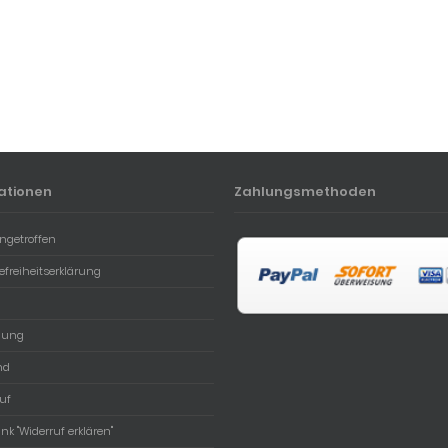
ationen
Zahlungsmethoden
ngetroffen
refreiheitserklärung
lung
nd
uf
ink "Widerruf erklären"