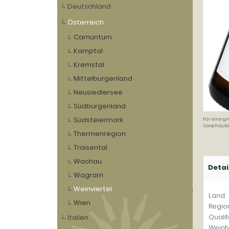
Deutschland
Österreich
Carnuntum
Kamptal
Kremstal
Mittelburgenland
Neusiedlersee
Südburgenland
Südsteiermark
Für eine gr
Vorschaubi
Thermenregion
Traisental
Wachau
Detai
Wagram
Weinviertel
Land:
Wien
Region
Qualit
Italien
Weinty