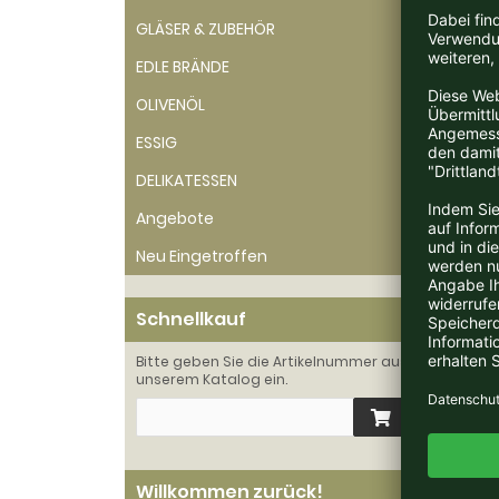
GLÄSER & ZUBEHÖR
EDLE BRÄNDE
Verk
OLIVENÖL
Intens
ESSIG
und An
einge
DELIKATESSEN
Angebote
Ein We
Neu Eingetroffen
Weing
Schnellkauf
Das We
innov
Bitte geben Sie die Artikelnummer aus
Rebflä
unserem Katalog ein.
Langvi
Sauvig
Blaue
Winze
Wolfg
Willkommen zurück!