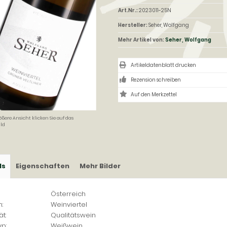
Art.Nr.:
2023011-25N
Hersteller:
Seher, Wolfgang
Mehr Artikel von:
Seher, Wolfgang
Artikeldatenblatt drucken
Rezension schreiben
ößere Ansicht klicken Sie auf das
ld
ls
Eigenschaften
Mehr Bilder
Österreich
:
Weinviertel
ät:
Qualitätswein
p:
Weißwein