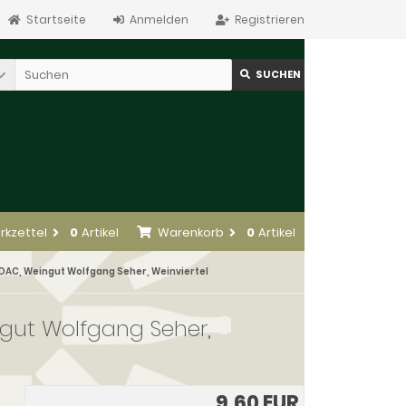
Startseite
Anmelden
Registrieren
SUCHEN
rkzettel
0
Artikel
Warenkorb
0
Artikel
 DAC, Weingut Wolfgang Seher, Weinviertel
ngut Wolfgang Seher,
9,60 EUR