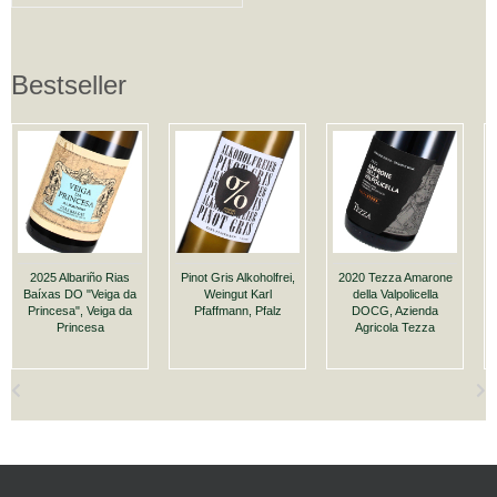
Bestseller
2025 Albariño Rias
Pinot Gris Alkoholfrei,
2020 Tezza Amarone
Baíxas DO "Veiga da
Weingut Karl
della Valpolicella
Princesa", Veiga da
Pfaffmann, Pfalz
DOCG, Azienda
Princesa
Agricola Tezza
A