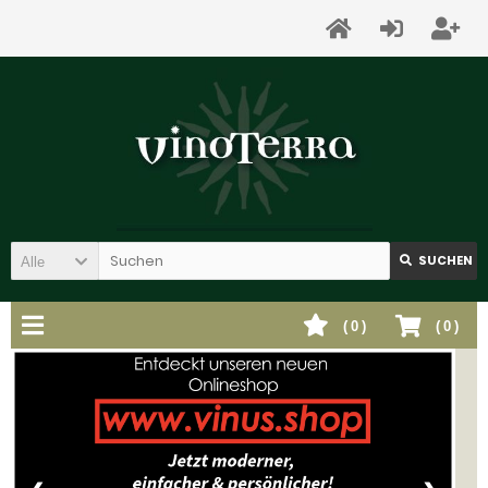
SUCHEN
Alle
(
0
)
(
0
)