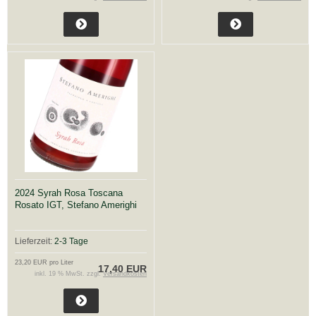
2024 Syrah Rosa Toscana
Rosato IGT, Stefano Amerighi
Lieferzeit:
2-3 Tage
23,20 EUR pro Liter
17,40 EUR
inkl. 19 % MwSt. zzgl.
Versandkosten