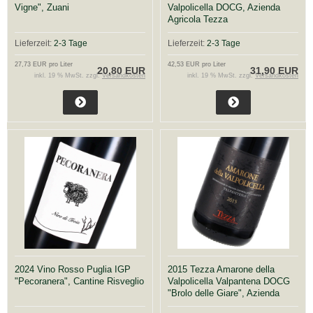
Vigne", Zuani
Valpolicella DOCG, Azienda
Agricola Tezza
Lieferzeit:
2-3 Tage
Lieferzeit:
2-3 Tage
27,73 EUR pro Liter
42,53 EUR pro Liter
20,80 EUR
31,90 EUR
inkl. 19 % MwSt. zzgl.
Versandkosten
inkl. 19 % MwSt. zzgl.
Versandkosten
2024 Vino Rosso Puglia IGP
2015 Tezza Amarone della
"Pecoranera", Cantine Risveglio
Valpolicella Valpantena DOCG
"Brolo delle Giare", Azienda
Agricola Tezza