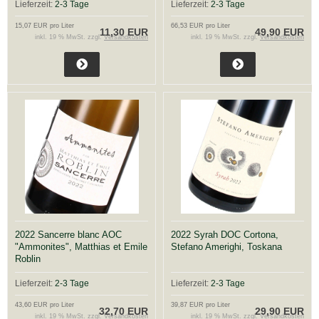
Lieferzeit:
2-3 Tage
Lieferzeit:
2-3 Tage
15,07 EUR pro Liter
66,53 EUR pro Liter
11,30 EUR
49,90 EUR
inkl. 19 % MwSt. zzgl.
Versandkosten
inkl. 19 % MwSt. zzgl.
Versandkosten
2022 Sancerre blanc AOC
2022 Syrah DOC Cortona,
"Ammonites", Matthias et Emile
Stefano Amerighi, Toskana
Roblin
Lieferzeit:
2-3 Tage
Lieferzeit:
2-3 Tage
43,60 EUR pro Liter
39,87 EUR pro Liter
32,70 EUR
29,90 EUR
inkl. 19 % MwSt. zzgl.
Versandkosten
inkl. 19 % MwSt. zzgl.
Versandkosten