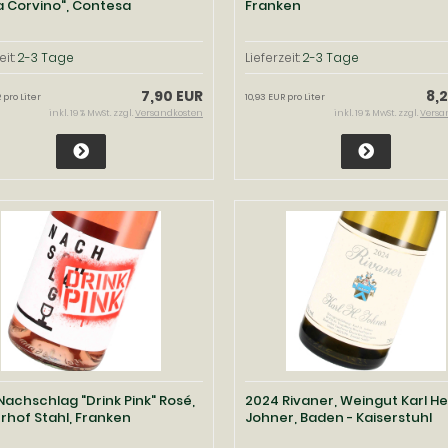
a Corvino", Contesa
Franken
eit:
2-3 Tage
Lieferzeit:
2-3 Tage
7,90 EUR
8,
 pro Liter
10,93 EUR pro Liter
inkl. 19 % MwSt. zzgl.
Versandkosten
inkl. 19 % MwSt. zzgl.
Versa
Nachschlag "Drink Pink" Rosé,
2024 Rivaner, Weingut Karl He
rhof Stahl, Franken
Johner, Baden - Kaiserstuhl