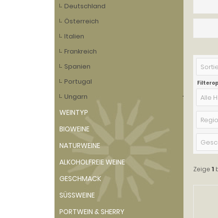
Deutschland
Österreich
Italien
Frankreich
Spanien
Sortie
Portugal
Filtero
Ungarn
Alle H
WEINTYP
Regio
BIOWEINE
NATURWEINE
ALKOHOLFREIE WEINE
Zeige
1
GESCHMACK
SÜSSWEINE
PORTWEIN & SHERRY