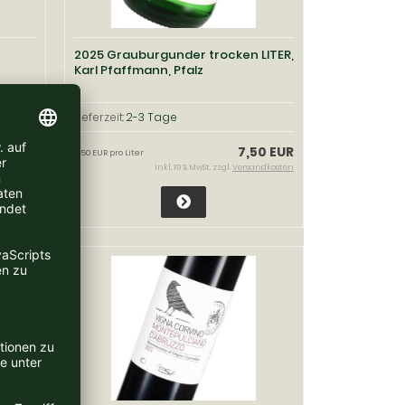
2025 Grauburgunder trocken LITER,
Karl Pfaffmann, Pfalz
Lieferzeit:
2-3 Tage
95 EUR
7,50 EUR
7,50 EUR pro Liter
ndkosten
inkl. 19 % MwSt. zzgl.
Versandkosten