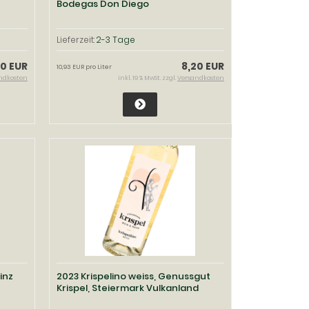
Bodegas Don Diego
Lieferzeit:
2-3 Tage
20 EUR
8,20 EUR
10,93 EUR pro Liter
ndkosten
inkl. 19 % MwSt. zzgl.
Versandkosten
inz
2023 Krispelino weiss, Genussgut
Krispel, Steiermark Vulkanland