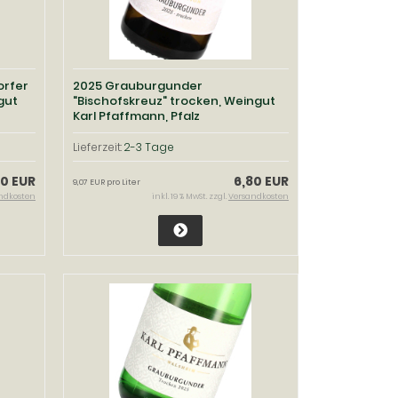
orfer
2025 Grauburgunder
gut
"Bischofskreuz" trocken, Weingut
Karl Pfaffmann, Pfalz
Lieferzeit:
2-3 Tage
80 EUR
6,80 EUR
9,07 EUR pro Liter
ndkosten
inkl. 19 % MwSt. zzgl.
Versandkosten