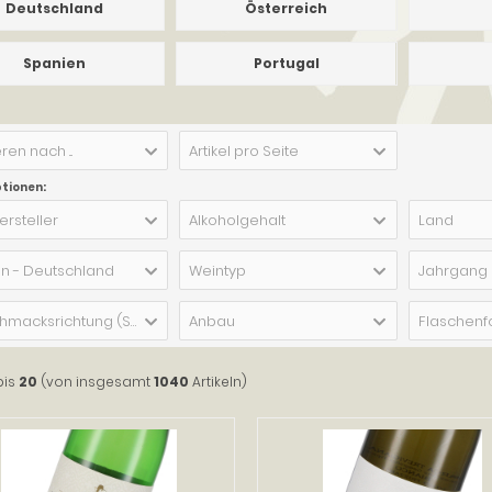
Deutschland
Österreich
Spanien
Portugal
ren nach ...
Artikel pro Seite
ptionen:
ersteller
Alkoholgehalt
Land
n - Deutschland
Weintyp
Jahrgang
Geschmacksrichtung (Schaumwein)
Anbau
Flaschenf
bis
20
(von insgesamt
1040
Artikeln)