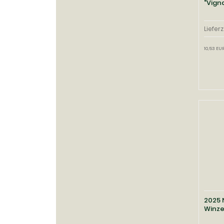
"Vign
Lieferz
10,53 EUR
2025 
Winze