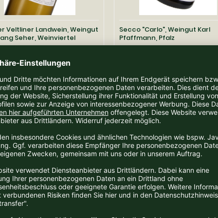
r Veltliner Landwein, Weingut
Secco "Carlo", Weingut Karl
ang Seher, Weinviertel
Pfaffmann, Pfalz
eit:
2-3 Tage
Lieferzeit:
2-3 Tage
6,90 EUR
6,
pro Liter
9,27 EUR pro Liter
inkl. 19 % MwSt. zzgl.
Versandkosten
inkl. 19 % MwSt. zzgl.
Versa