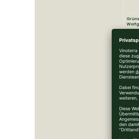
Grüne
Wolfg
Lieferz
6,90 EUR 