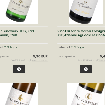
r Landwein LITER, Karl
Vino Frizzante Marca Trevigi
mann, Pfalz
IGT, Azienda Agricola Le Cont
eit:
2-3 Tage
Lieferzeit:
2-3 Tage
5,30 EUR
5,
pro Liter
7,27 EUR pro Liter
inkl. 19 % MwSt. zzgl.
Versandkosten
inkl. 19 % MwSt. zzgl.
Versa