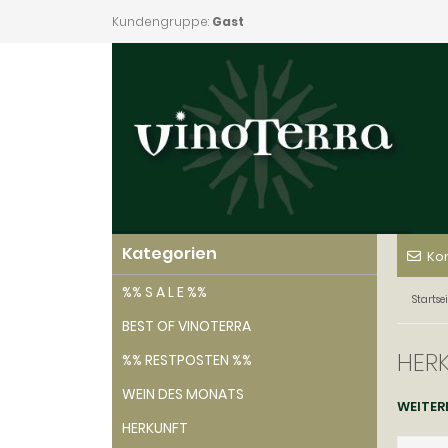
Kundengruppe:
Gast
Kategorien
Ko
%% S A L E %%
Startsei
BEST OF VINOTERRA
HER
%% RESTPOSTEN %%
WEIN DES MONATS
WEITER
HERKUNFT