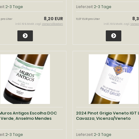
eit:
2-3 Tage
Lieferzeit:
2-3 Tage
8,20 EUR
8,
 pro Liter
11,07 EUR pro Liter
inkl. 19 % MwSt. zzgl.
Versandkosten
inkl. 19 % MwSt. zzgl.
Versa
Muros Antigos Escolha DOC
2024 Pinot Grigio Veneto IGT L
 Verde, Anselmo Mendes
Cavazza, Vicenza/Veneto
eit:
2-3 Tage
Lieferzeit:
2-3 Tage