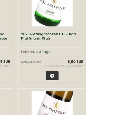
ana
2025 Riesling trocken LITER, Karl
esse
Pfaffmann, Pfalz
Lieferzeit:
2-3 Tage
45 EUR
6,50 EUR
6,50 EUR pro Liter
ndkosten
inkl. 19 % MwSt. zzgl.
Versandkosten