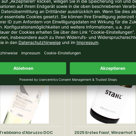
Merlot Veneto IGT LITER,
2024 Chardonnay Veneto IGT 
za, Vicenza/Veneto
Cavazza, Vicenza/Veneto
eit:
2-3 Tage
Lieferzeit:
2-3 Tage
7,70 EUR
7,
pro Liter
7,70 EUR pro Liter
inkl. 19 % MwSt. zzgl.
Versandkosten
inkl. 19 % MwSt. zzgl.
Versa
Trebbiano d'Abruzzo DOC
2025 Erstes Fass!, Winzerhof S