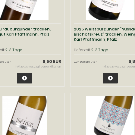
Grauburgunder trocken,
2025 Weissburgunder "Nussd
ut Karl Pfaffmann, Pfalz
Bischofskreuz" trocken, Wein
Karl Pfaffmann, Pfalz
eit:
2-3 Tage
Lieferzeit:
2-3 Tage
6,50 EUR
6,
pro Liter
9,07 EUR pro Liter
inkl. 19 % MwSt. zzgl.
Versandkosten
inkl. 19 % MwSt. zzgl.
Versa