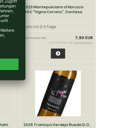
LITER,
2023 Montepulciano d'Abruzzo
DOC "Vigna Corvino", Contesa
Lieferzeit:
2-3 Tage
70 EUR
7,90 EUR
10,53 EUR pro Liter
ndkosten
inkl. 19 % MwSt. zzgl.
Versandkosten
tahl,
2025 Tramoya Verdejo Rueda D.O.,