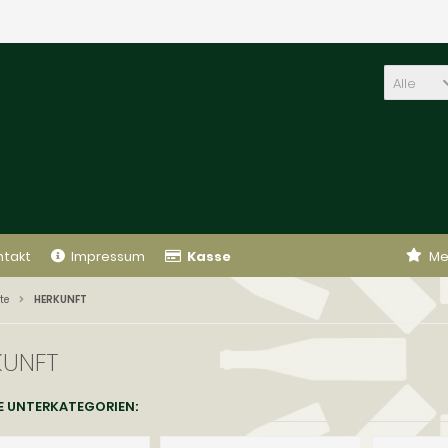
Alle
ntakt
Impressum
Kasse
Me
te
HERKUNFT
KUNFT
E UNTERKATEGORIEN: