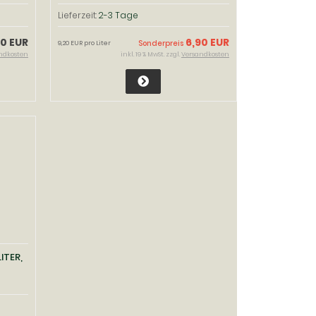
Lieferzeit:
2-3 Tage
30 EUR
6,90 EUR
Sonderpreis
9,20 EUR pro Liter
ndkosten
inkl. 19 % MwSt. zzgl.
Versandkosten
ITER,