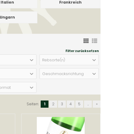
Italien
Frankreich
Ungarn
Filter zurücksetzen
Rebsorte(n)
Geschmacksrichtung
ormat
Seiten:
1
2
3
4
5
...
»