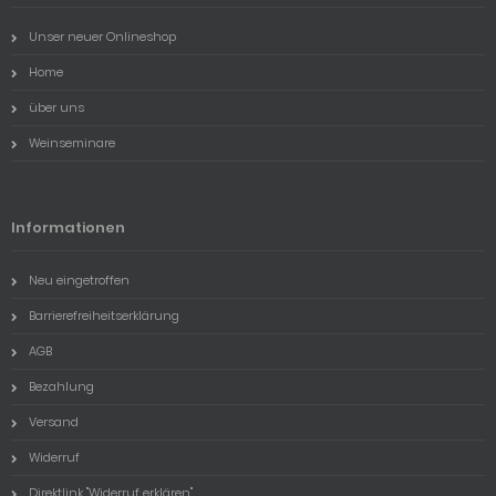
Unser neuer Onlineshop
Home
über uns
Weinseminare
Informationen
Neu eingetroffen
Barrierefreiheitserklärung
AGB
Bezahlung
Versand
Widerruf
Direktlink "Widerruf erklären"