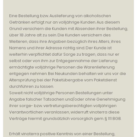
Eine Bestellung bzw. Auslieferung von alkoholischen
Getränken erfolgt nur an volljährige Kunden. Aus diesem
Grund versichern die Kunden mit Absenden ihrer Bestellung,
über 18 Jahre alt zu sein. Die Kunden versichern des
Weiteren, dass ihre Angaben bezüglich ihres Alters, ihres
Namens und ihrer Adresse richtig sind. Der Kunde ist
weiterhin verpflichtet dafür Sorge zu tragen, dass nur er
selbst oder von ihm zur Entgegennahme der Lieferung
ermächtigte volljährige Personen die Warenlieferung
entgegen nehmen. Bei Neukunden behalten wir uns vor die
Altersprüfung bei der Paketübergabe vom Paketdienst
durchführen zu lassen.
Soweit nicht volljährige Personen Bestellungen unter
Angabe falscher Tatsachen und/oder ohne Genehmigung
ihrer sorge- bzw. vertretungsberechtigten volljährigen
Verantwortlichen veranlassen, widerruft vinoterra diese
Verträge hiermit grundsätzlich vorsorglich gem. § 111 BGB.
Erhält vinoterra positive Kenntnis von einer Bestellung,