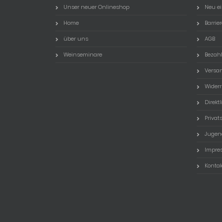
Unser neuer Onlineshop
Neu ei
Home
Barrie
über uns
AGB
Weinseminare
Bezah
Versa
Widerr
Direktl
Priva
Jugen
Impre
Kontak