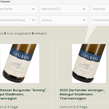
ptionen:
ersteller
Rebsorte(n)
Weintyp
hmacksrichtung
Anbau
Flaschenf
bis
5
(von insgesamt
5
Artikeln)
Weisser Burgunder "Anning",
2020 Zierfandler Anninger;,
ut Stadlmann,
Weingut Stadlmann,
menregion
Thermenregion
eit:
2-3 Tage
Lieferzeit:
2-3 Tage