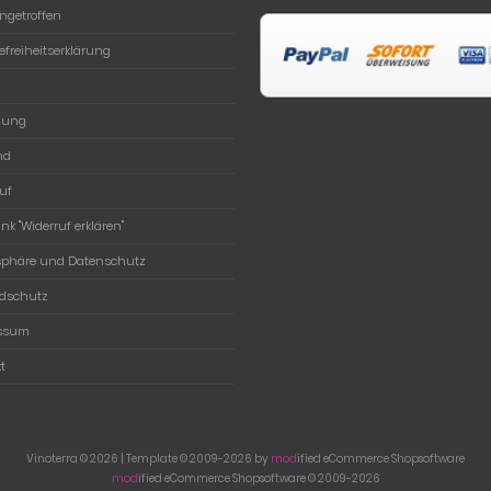
ngetroffen
refreiheitserklärung
lung
nd
uf
ink "Widerruf erklären"
tsphäre und Datenschutz
dschutz
ssum
t
Vinoterra © 2026 | Template © 2009-2026 by
mod
ified eCommerce Shopsoftware
mod
ified eCommerce Shopsoftware © 2009-2026