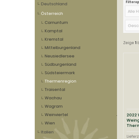
Filtero
Deutschland
Alle H
Österreich
Carnuntum
Gesc
Kamptal
Kremstal
Zeige
1
Mittelburgenland
Neusiedlersee
Südburgenland
Südsteiermark
Thermenregion
Traisental
Wachau
Wagram
Weinviertel
2022 
Weing
Wien
Ther
Italien
Lieferz