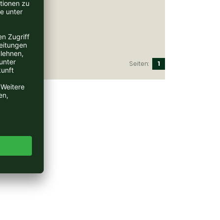
ndkosten
Seiten:
1