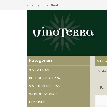
Kundengruppe:
Gast
Kategorien
Ko
%% S A L E %%
Startsei
BEST OF VINOTERRA
The
%% RESTPOSTEN %%
WEIN DES MONATS
Sortie
HERKUNFT