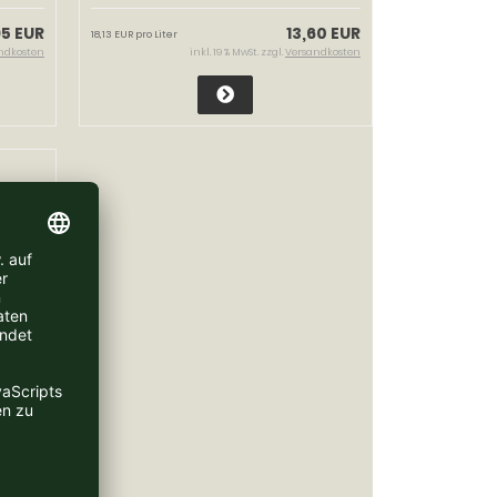
95 EUR
13,60 EUR
18,13 EUR pro Liter
ndkosten
inkl. 19 % MwSt. zzgl.
Versandkosten
gut
0 EUR