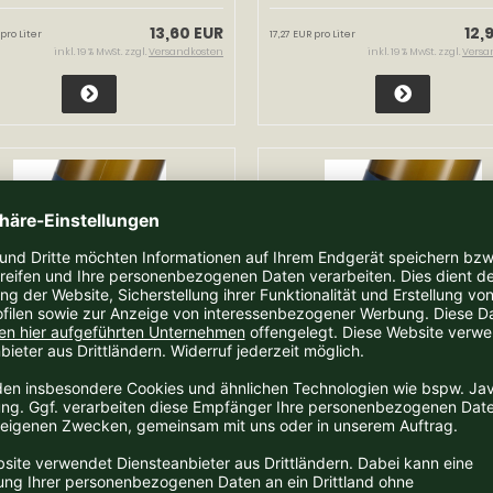
13,60 EUR
12,
 pro Liter
17,27 EUR pro Liter
inkl. 19 % MwSt. zzgl.
Versandkosten
inkl. 19 % MwSt. zzgl.
Versa
otgipfler Tagelsteiner;,
2021 Zierfandler "Igeln", Wein
ut Stadlmann,
Stadlmann, Thermenregion
menregion
eit:
2-3 Tage
Lieferzeit:
2-3 Tage
36,90 EUR
22,0
 pro Liter
29,33 EUR pro Liter