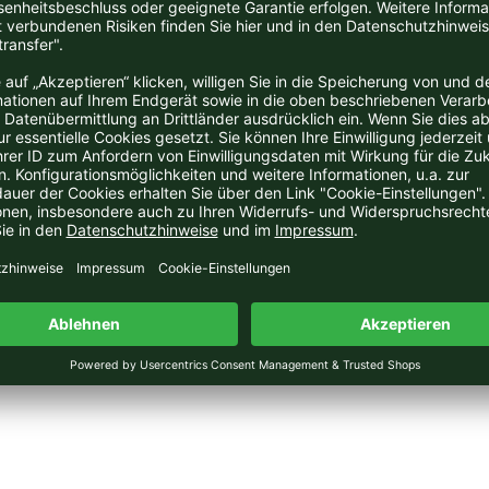
inkl. 19 % MwSt. zzgl.
Versandkosten
inkl. 19 % MwSt. zzgl.
Versa
bis
5
(von insgesamt
5
Artikeln)