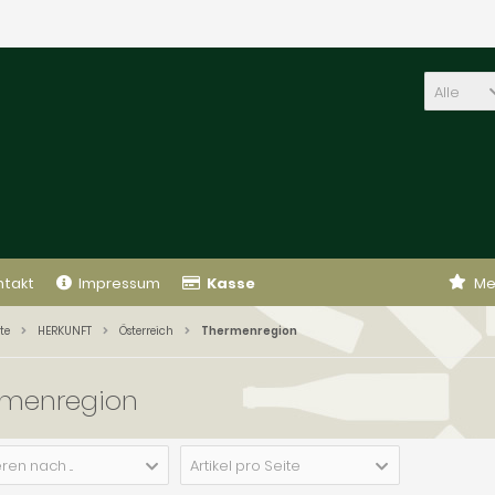
Alle
ntakt
Impressum
Kasse
Me
te
HERKUNFT
Österreich
Thermenregion
rmenregion
ren nach ...
Artikel pro Seite