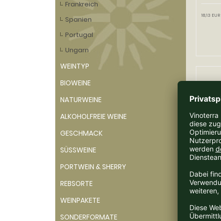
Frankreich
18,13 EUR
Spanien
Portugal
Ungarn
WEINTYP
BIOWEINE
NATURWEINE
ALKOHOLFREIE WEINE
GESCHMACK
SÜSSWEINE
2021 R
PORTWEIN & SHERRY
Weing
Ther
REBSORTE
Lieferz
WEINPAKETE
SONDERFORMATE
49,20 EUR