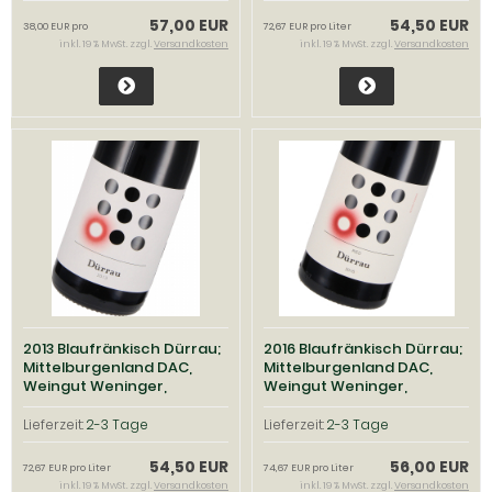
57,00 EUR
54,50 EUR
38,00 EUR pro
72,67 EUR pro Liter
inkl. 19 % MwSt. zzgl.
Versandkosten
inkl. 19 % MwSt. zzgl.
Versandkosten
2013 Blaufränkisch Dürrau;
2016 Blaufränkisch Dürrau;
Mittelburgenland DAC,
Mittelburgenland DAC,
Weingut Weninger,
Weingut Weninger,
Mittelburgenland
Mittelburgenland
Lieferzeit:
2-3 Tage
Lieferzeit:
2-3 Tage
54,50 EUR
56,00 EUR
72,67 EUR pro Liter
74,67 EUR pro Liter
inkl. 19 % MwSt. zzgl.
Versandkosten
inkl. 19 % MwSt. zzgl.
Versandkosten