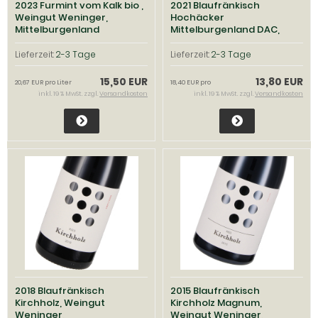
2023 Furmint vom Kalk bio ,
2021 Blaufränkisch
Weingut Weninger,
Hochäcker
Mittelburgenland
Mittelburgenland DAC,
Weingut Weninger,
Mittelburgenland
Lieferzeit:
2-3 Tage
Lieferzeit:
2-3 Tage
15,50 EUR
13,80 EUR
20,67 EUR pro Liter
18,40 EUR pro
inkl. 19 % MwSt. zzgl.
Versandkosten
inkl. 19 % MwSt. zzgl.
Versandkosten
2018 Blaufränkisch
2015 Blaufränkisch
Kirchholz, Weingut
Kirchholz Magnum,
Weninger,
Weingut Weninger,