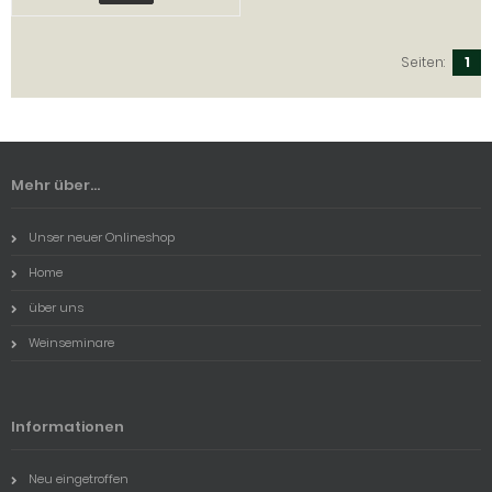
Seiten:
1
Mehr über...
Unser neuer Onlineshop
Home
über uns
Weinseminare
Informationen
Neu eingetroffen