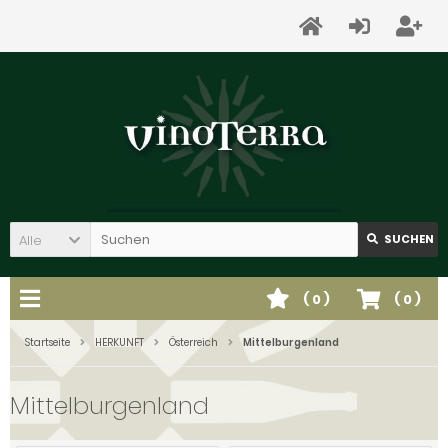
Alle
SUCHEN
(
0
)
(
0
)
Startseite
HERKUNFT
Österreich
Mittelburgenland
Mittelburgenland