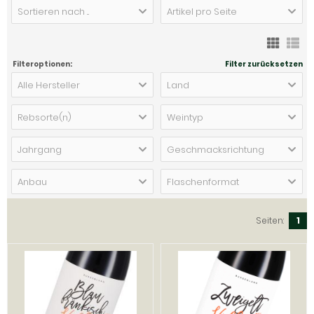
Sortieren nach ...
Artikel pro Seite
Filteroptionen:
Filter zurücksetzen
Alle Hersteller
Land
Rebsorte(n)
Weintyp
Jahrgang
Geschmacksrichtung
Anbau
Flaschenformat
Seiten:
1