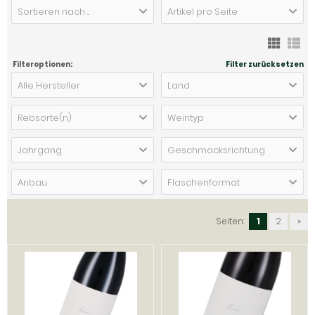
Sortieren nach ...
Artikel pro Seite
Filteroptionen:
Filter zurücksetzen
Alle Hersteller
Land
Rebsorte(n)
Weintyp
Jahrgang
Geschmacksrichtung
Anbau
Flaschenformat
Seiten:
1
2
»