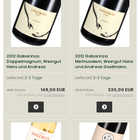
2012 Gabarinza
2012 Gabarinza
Doppelmagnum, Weingut
Methusalem, Weingut Hans
Hans und Andreas
und Andreas Gsellmann,
Gsellmann, Neusiedlersee
Neusiedlersee
Lieferzeit:
2-3 Tage
Lieferzeit:
2-3 Tage
149,00 EUR
330,00 EUR
49,67 EUR pro
55,00 EUR pro
inkl. 19 % MwSt. zzgl.
Versandkosten
inkl. 19 % MwSt. zzgl.
Versandkosten