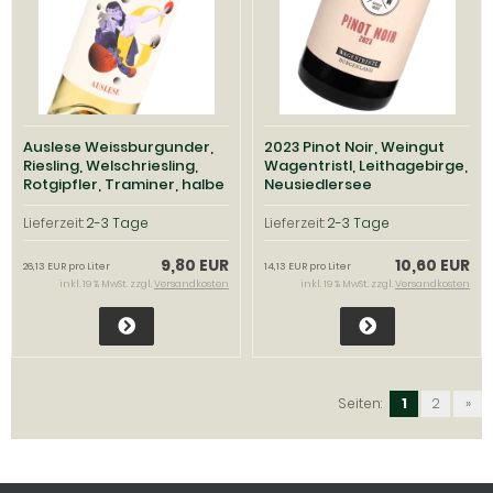
Auslese Weissburgunder,
2023 Pinot Noir, Weingut
Riesling, Welschriesling,
Wagentristl, Leithagebirge,
Rotgipfler, Traminer, halbe
Neusiedlersee
Flasche, Andreas
Gsellmann, Neusiedlersee
Lieferzeit:
2-3 Tage
Lieferzeit:
2-3 Tage
9,80 EUR
10,60 EUR
26,13 EUR pro Liter
14,13 EUR pro Liter
inkl. 19 % MwSt. zzgl.
Versandkosten
inkl. 19 % MwSt. zzgl.
Versandkosten
Seiten:
1
2
»