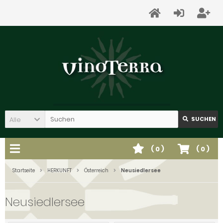
Alle
SUCHEN
(
0
)
(
0
)
Startseite
HERKUNFT
Österreich
Neusiedlersee
Neusiedlersee