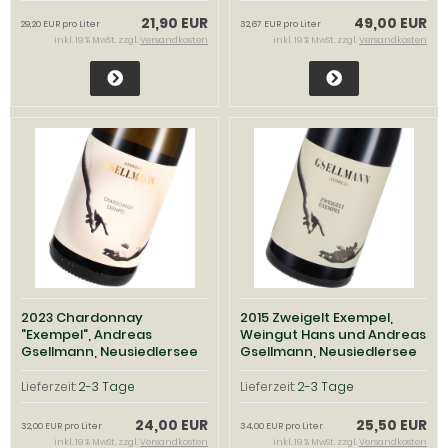
21,90 EUR
49,00 EUR
29,20 EUR pro Liter
32,67 EUR pro Liter
inkl. 19 % MwSt. zzgl.
Versandkosten
inkl. 19 % MwSt. zzgl.
Versandkosten
2023 Chardonnay
2015 Zweigelt Exempel,
"Exempel", Andreas
Weingut Hans und Andreas
Gsellmann, Neusiedlersee
Gsellmann, Neusiedlersee
Lieferzeit:
2-3 Tage
Lieferzeit:
2-3 Tage
24,00 EUR
25,50 EUR
32,00 EUR pro Liter
34,00 EUR pro Liter
inkl. 19 % MwSt. zzgl.
Versandkosten
inkl. 19 % MwSt. zzgl.
Versandkosten