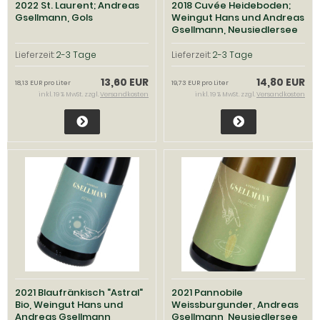
2022 St. Laurent; Andreas
2018 Cuvée Heideboden;
Gsellmann, Gols
Weingut Hans und Andreas
Gsellmann, Neusiedlersee
Lieferzeit:
2-3 Tage
Lieferzeit:
2-3 Tage
13,60 EUR
14,80 EUR
18,13 EUR pro Liter
19,73 EUR pro Liter
inkl. 19 % MwSt. zzgl.
Versandkosten
inkl. 19 % MwSt. zzgl.
Versandkosten
2021 Blaufränkisch "Astral"
2021 Pannobile
Bio, Weingut Hans und
Weissburgunder, Andreas
Andreas Gsellmann,
Gsellmann, Neusiedlersee