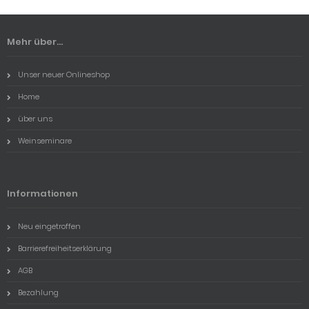
Mehr über...
Unser neuer Onlineshop
Home
über uns
Weinseminare
Informationen
Neu eingetroffen
Barrierefreiheitserklärung
AGB
Bezahlung