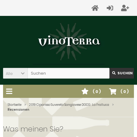
Alle
SUCHEN
(
0
)
(
0
)
Startseite
2019 Ciparisso Suvereto Sangiovese DOCG; La Fralluca
Rezensionen
Was meinen Sie?