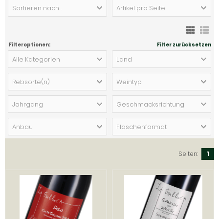
Sortieren nach ...
Artikel pro Seite
Filteroptionen:
Filter zurücksetzen
Alle Kategorien
Land
Rebsorte(n)
Weintyp
Jahrgang
Geschmacksrichtung
Anbau
Flaschenformat
Seiten:
1