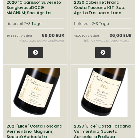
2020 "Ciparisso" Suvereto
2020 Cabernet Franc
SangioveseDOCG
Costa Toscana IGT; Soc.
MAGNUM; Soc. Agr. La
Agr. La Fralluca di Luca
Fralluca
Recine
Lieferzeit:
2-3 Tage
Lieferzeit:
2-3 Tage
59,00 EUR
36,00 EUR
39,33 EUR pro Liter
48,00 EUR pro Liter
inkl. 19 % MwSt. zzgl.
Versandkosten
inkl. 19 % MwSt. zzgl.
Versandkosten
2021 "Elice" Costa Toscana
2023 "Elice" Costa Toscana
Vermentino, Magnum,
Vermentino, Società
Società Agricola La
Agricola La Fralluca