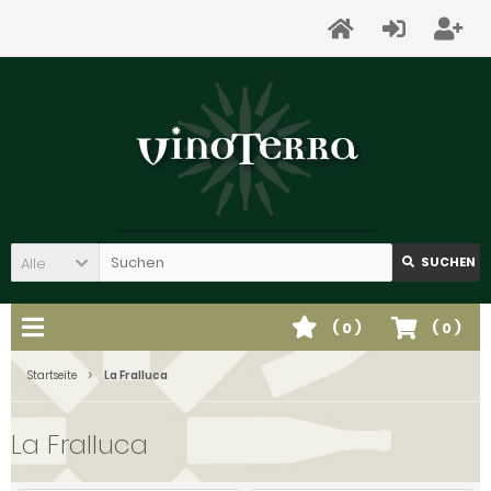
Alle
SUCHEN
(
0
)
(
0
)
Startseite
La Fralluca
La Fralluca