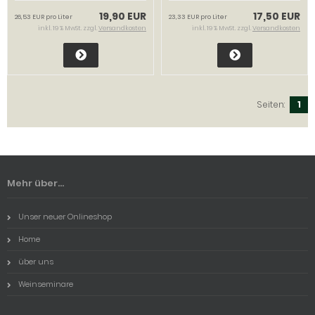
19,90 EUR
17,50 EUR
26,53 EUR pro Liter
23,33 EUR pro Liter
inkl. 19 % MwSt. zzgl.
Versandkosten
inkl. 19 % MwSt. zzgl.
Versandkosten
Seiten:
1
Mehr über...
Unser neuer Onlineshop
Home
über uns
Weinseminare