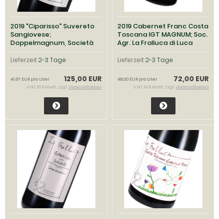
2019 "Ciparisso" Suvereto
2019 Cabernet Franc Costa
Sangiovese;
Toscana IGT MAGNUM; Soc.
Doppelmagnum, Società
Agr. La Fralluca di Luca
Agricola La Fralluca
Recine
Lieferzeit:
2-3 Tage
Lieferzeit:
2-3 Tage
125,00 EUR
72,00 EUR
41,67 EUR pro Liter
48,00 EUR pro Liter
inkl. 19 % MwSt. zzgl.
Versandkosten
inkl. 19 % MwSt. zzgl.
Versandkosten