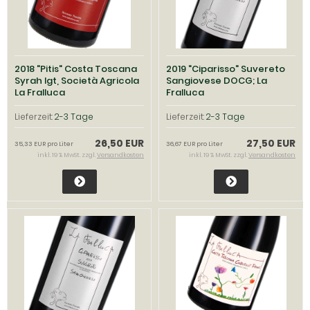
2018 "Pitis" Costa Toscana
2019 "Ciparisso" Suvereto
Syrah Igt, Società Agricola
Sangiovese DOCG; La
La Fralluca
Fralluca
Lieferzeit:
2-3 Tage
Lieferzeit:
2-3 Tage
26,50 EUR
27,50 EUR
35,33 EUR pro Liter
36,67 EUR pro Liter
inkl. 19 % MwSt. zzgl.
Versandkosten
inkl. 19 % MwSt. zzgl.
Versandkosten