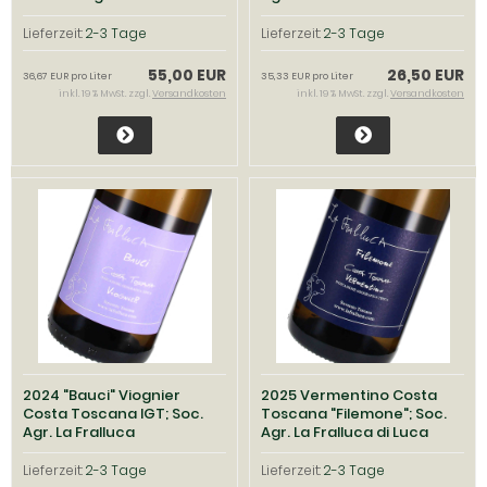
Fralluca
Lieferzeit:
2-3 Tage
Lieferzeit:
2-3 Tage
55,00 EUR
26,50 EUR
36,67 EUR pro Liter
35,33 EUR pro Liter
inkl. 19 % MwSt. zzgl.
Versandkosten
inkl. 19 % MwSt. zzgl.
Versandkosten
2024 "Bauci" Viognier
2025 Vermentino Costa
Costa Toscana IGT; Soc.
Toscana "Filemone"; Soc.
Agr. La Fralluca
Agr. La Fralluca di Luca
Recine
Lieferzeit:
2-3 Tage
Lieferzeit:
2-3 Tage