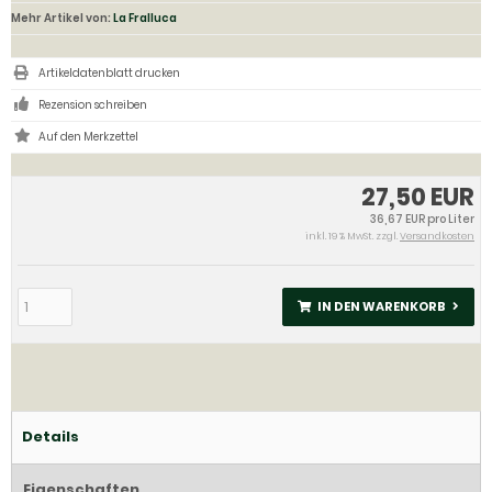
Mehr Artikel von:
La Fralluca
Artikeldatenblatt drucken
Rezension schreiben
27,50 EUR
36,67 EUR pro Liter
inkl. 19 % MwSt. zzgl.
Versandkosten
IN DEN WARENKORB
Details
Eigenschaften