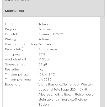
Mehr Bilder
Land:
Italien
Region:
Toscana
Qualität:
Suvereto DOCG
Weintyp:
Rotwein
Geschmacksrichtung:
Trocken
Rebsorte(n):
Sangiovese
Jahrgang:
2019
Alkoholgehalt:
14 % Vol.
Säuregehalt:
6,1 g/l
Restsüße:
1 g/l
Trinktemperatur:
16 bis 18 ºC
Trinkempfehlung:
bis 2030
Bodenart:
Vigne Romano: Kleine nach Westen
ausgerichtete Lage (120 müNN).
Alberese: Kalkhaltige, mittelschwere,
steinige und mineralstoffreiche
Böden