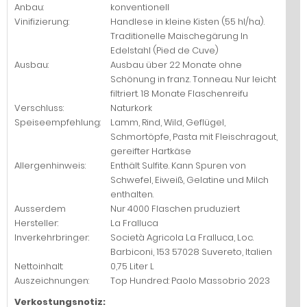
Anbau:
konventionell
Vinifizierung:
Handlese in kleine Kisten (55 hl/ha).
Traditionelle Maischegärung In
Edelstahl (Pied de Cuve)
Ausbau:
Ausbau über 22 Monate ohne
Schönung in franz. Tonneau. Nur leicht
filtriert. 18 Monate Flaschenreifu
Verschluss:
Naturkork
Speiseempfehlung:
Lamm, Rind, Wild, Geflügel,
Schmortöpfe, Pasta mit Fleischragout,
gereifter Hartkäse
Allergenhinweis:
Enthält Sulfite. Kann Spuren von
Schwefel, Eiweiß, Gelatine und Milch
enthalten.
Ausserdem
Nur 4000 Flaschen pruduziert
Hersteller:
La Fralluca
Inverkehrbringer:
Società Agricola La Fralluca, Loc.
Barbiconi, 153 57028 Suvereto, Italien
Nettoinhalt:
0,75 Liter L
Auszeichnungen:
Top Hundred: Paolo Massobrio 2023
Verkostungsnotiz: