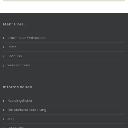
Mehr über...
Unser neuer Onlineshop
Home
über uns
Weinseminare
Informationen
Neu eingetroffen
Barrierefreiheitserklärung
AGB
Bezahlung