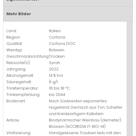
Mehr Bilder
Land:
Italien
Region:
Cortona
Qualität:
Cortona DOC
Weintyp:
Rotwein
Geschmacksrichtung:
Trocken
Rebsorte(n):
Syrah
Jahrgang:
2022
Alkoholgehalt:
14 % Vol.
Säuregehalt:
6 g/l
Trinktemperatur:
16 bis 18 ºC
Trinkempfehlung:
bis 2044
Bodenart:
Nach Südwesten exponiertes
Hügelland. Gemisch aus Ton, Schiefer
und kreideartigem Kalkstein
Anbau:
Biodynamischer Weinbau (demeter),
Biowein (ACCREDIA: IT-BIO-14)
Vinifizierung:
Handgelesene Trauben teils mit den