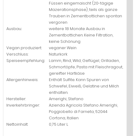
Füssen eingemaischt (20-tägige
Mazerationsphase), teils als ganze
Trauben in Zementbottichen spontan
vergoren
Ausbau:
weitere 18 Monate Ausbau in
Zementbottichen. Keine Filtration,
keine Schönung
Vegan produziert:
veganer Wein
Verschluss:
Naturkork
Speiseempfehlung:
Lamm, Rind, Wild, Geflügel, Grilladen,
Schmortöpfe, Pasta mit Fleischragout,
gereifter Hartkäse
Allergenhinweis:
Enthält Sulfite. Kann Spuren von
Schwefel, Eiweiß, Gelatine und Milch
enthalten.
Hersteller:
Amerighi, Stefano
Inverkehrbringer:
Azienda Agricola Stefano Amerighi,
Poggiobello di Farneta, 52044
Cortona, Italien
Nettoinhalt:
0,75 Liter L