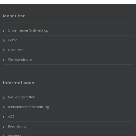
Mehr über...
Unser neuer Onlineshop
Home
über uns
Weinseminare
Informationen
Neu eingetroffen
Barrierefreiheitserklärung
AGB
Bezahlung
Versand