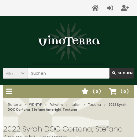
Alle
SUCHEN
(
0
)
(
0
)
Startseite
WEINTYP
Rotweine
Italien
Toscana
2022 Syrah
DOC Cortona, Stefano Amerighi, Toskana
2022 Syrah DOC Cortona, Stefano