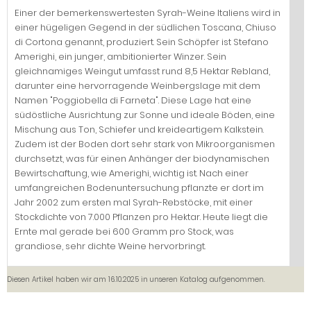
Einer der bemerkenswertesten Syrah-Weine Italiens wird in
einer hügeligen Gegend in der südlichen Toscana, Chiuso
di Cortona genannt, produziert. Sein Schöpfer ist Stefano
Amerighi, ein junger, ambitionierter Winzer. Sein
gleichnamiges Weingut umfasst rund 8,5 Hektar Rebland,
darunter eine hervorragende Weinbergslage mit dem
Namen "Poggiobella di Farneta". Diese Lage hat eine
südöstliche Ausrichtung zur Sonne und ideale Böden, eine
Mischung aus Ton, Schiefer und kreideartigem Kalkstein.
Zudem ist der Boden dort sehr stark von Mikroorganismen
durchsetzt, was für einen Anhänger der biodynamischen
Bewirtschaftung, wie Amerighi, wichtig ist. Nach einer
umfangreichen Bodenuntersuchung pflanzte er dort im
Jahr 2002 zum ersten mal Syrah-Rebstöcke, mit einer
Stockdichte von 7.000 Pflanzen pro Hektar. Heute liegt die
Ernte mal gerade bei 600 Gramm pro Stock, was
grandiose, sehr dichte Weine hervorbringt.
Diesen Artikel haben wir am 16.10.2025 in unseren Katalog aufgenommen.