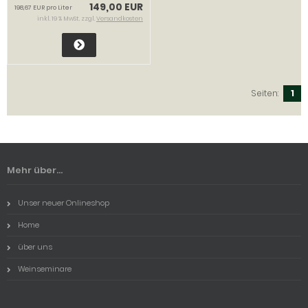
149,00 EUR
198,67 EUR pro Liter
inkl. 19 % MwSt. zzgl.
Versandkosten
Seiten:
1
Mehr über...
Unser neuer Onlineshop
Home
über uns
Weinseminare