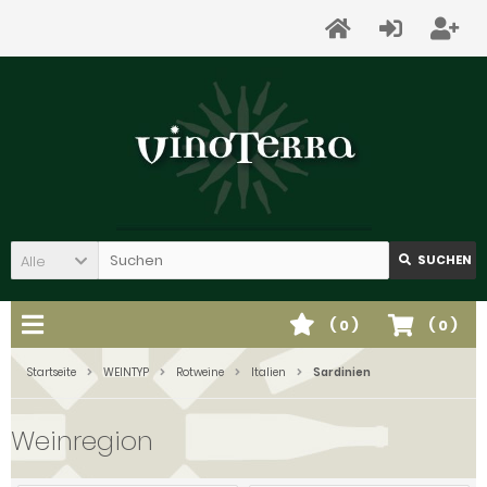
Alle
SUCHEN
(
0
)
(
0
)
Startseite
WEINTYP
Rotweine
Italien
Sardinien
Weinregion