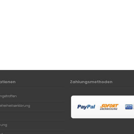
ationen
Zahlungsmethoden
ngetroffen
refreiheitserklärung
lung