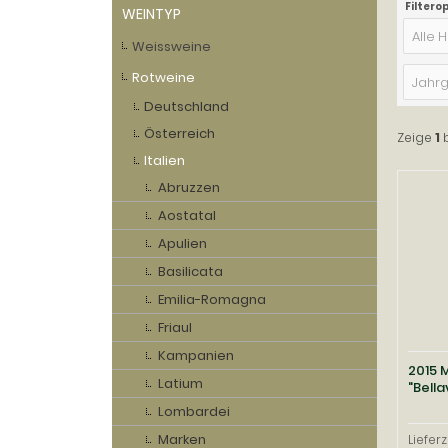
Filtero
WEINTYP
Alle H
Weissweine
Rotweine
Jahr
Deutschland
Österreich
Zeige
1
Italien
Abruzzen
Aostatal
Apulien
Basilicata
Emilia-Romagna
Friaul
Kampanien
2015 
Latium
"Bella
Lombardei
Marken
Lieferz