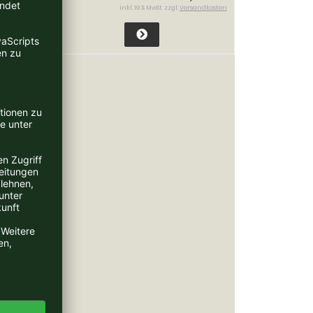
ndkosten
inkl. 19 % MwSt. zzgl.
Versandkosten
lione
00 EUR
ndkosten