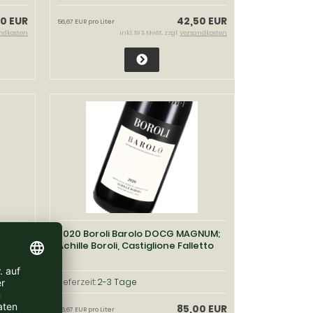
0 EUR
42,50 EUR
56,67 EUR pro Liter
ndkosten
inkl. 19 % MwSt. zzgl.
Versandkosten
NUM,
2020 Boroli Barolo DOCG MAGNUM;
Achille Boroli, Castiglione Falletto
Lieferzeit:
2-3 Tage
0 EUR
85,00 EUR
56,67 EUR pro Liter