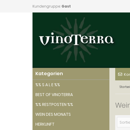
Kundengruppe:
Gast
Kategorien
Ko
%% S A L E %%
Startsei
BEST OF VINOTERRA
Wei
%% RESTPOSTEN %%
WEIN DES MONATS
Sortie
HERKUNFT