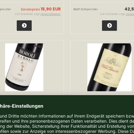
15,90 EUR
42,5
Sonderpreis
 pro Liter
56,67 EUR pro Liter
inkl. 19 % MwSt. zzgl.
Versandkosten
inkl. 19 % MwSt. zzgl.
Versa
arolo DOCG, Achille Boroli,
2018 Nizza DOCG Riserva MAG
lione Falletto
Tenuta Olim Bauda
eit:
2-3 Tage
Lieferzeit:
2-3 Tage
42,50 EUR
59,0
 pro Liter
39,33 EUR pro