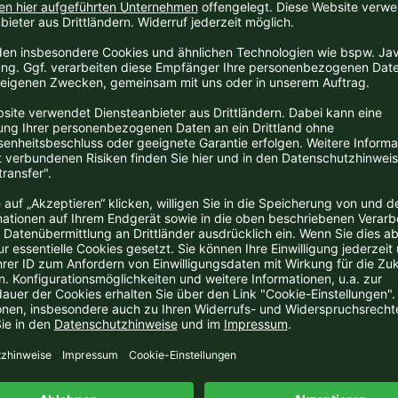
inkl. 19 % MwSt. zzgl.
Versandkosten
inkl. 19 % MwSt. zzgl.
Versa
Nizza DOCG Riserva
2019 Barolo Cerequio DOCG
elmagnum, Tenuta Olim
Magnum; Achille Boroli, Castig
a
Falletto
eit:
2-3 Tage
Lieferzeit:
2-3 Tage
145,00 EUR
165,
 pro Liter
110,00 EUR pro Liter
inkl. 19 % MwSt. zzgl.
Versandkosten
inkl. 19 % MwSt. zzgl.
Versa