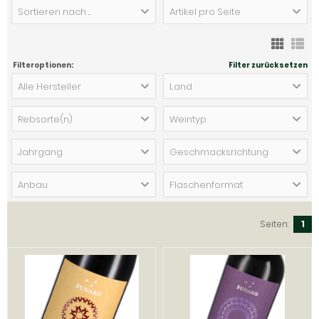
Sortieren nach ...
Artikel pro Seite
Filteroptionen:
Filter zurücksetzen
Alle Hersteller
Land
Rebsorte(n)
Weintyp
Jahrgang
Geschmacksrichtung
Anbau
Flaschenformat
Seiten:
1