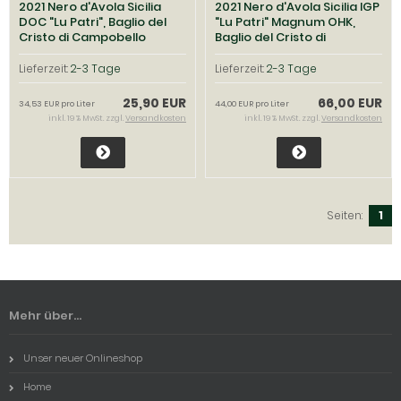
2021 Nero d'Avola Sicilia
2021 Nero d'Avola Sicilia IGP
DOC "Lu Patri", Baglio del
"Lu Patri" Magnum OHK,
Cristo di Campobello
Baglio del Cristo di
Campobello
Lieferzeit:
2-3 Tage
Lieferzeit:
2-3 Tage
25,90 EUR
66,00 EUR
34,53 EUR pro Liter
44,00 EUR pro Liter
inkl. 19 % MwSt. zzgl.
Versandkosten
inkl. 19 % MwSt. zzgl.
Versandkosten
Seiten:
1
Mehr über...
Unser neuer Onlineshop
Home