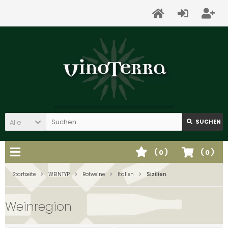
Alle
SUCHEN
(
0
)
(
0
)
Startseite
WEINTYP
Rotweine
Italien
Sizilien
Weinregion