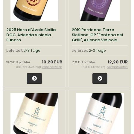
2025 Nero d`Avola Sicilia
2019 Perricone Terre
DOC, Azienda Vinicola
Siciliane IGP "Fontana dei
Funaro
Grilli", Azienda Vinicola
Funaro
Lieferzeit:
2-3 Tage
Lieferzeit:
2-3 Tage
10,20 EUR
12,20 EUR
13,60 EUR pro Liter
16,27 EUR pro Liter
inkl. 19 % MwSt. zzgl.
Versandkosten
inkl. 19 % MwSt. zzgl.
Versandkosten