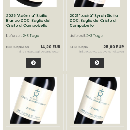
2025 "Adènzia" Sicilia
2021 "Lusirà" Syrah Sicilia
Bianco DOC, Baglio del
DOC; Baglio del Cristo di
Cristo di Campobello
Campobello
Lieferzeit:
2-3 Tage
Lieferzeit:
2-3 Tage
14,20 EUR
25,90 EUR
18,93 EUR pro Liter
34,53 EUR pro
inkl. 19 % MwSt. zzgl.
Versandkosten
inkl. 19 % MwSt. zzgl.
Versandkosten