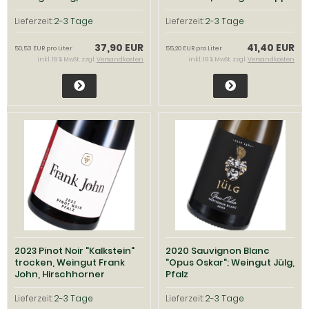
Kuhn, Pfalz
Lieferzeit:
2-3 Tage
Lieferzeit:
2-3 Tage
37,90 EUR
41,40 EUR
50,53 EUR pro Liter
55,20 EUR pro Liter
inkl. 19 % MwSt. zzgl.
Versandkosten
inkl. 19 % MwSt. zzgl.
Versandkosten
2023 Pinot Noir "Kalkstein"
2020 Sauvignon Blanc
trocken, Weingut Frank
"Opus Oskar"; Weingut Jülg,
John, Hirschhorner
Pfalz
Weinkontor, Pfalz
Lieferzeit:
2-3 Tage
Lieferzeit:
2-3 Tage