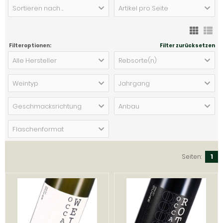
Sortieren nach ...
Artikel pro Seite
Filteroptionen:
Filter zurücksetzen
Alle Hersteller
Rebsorte(n)
Weintyp
Jahrgang
Geschmacksrichtung
Anbau
Flaschenformat
Seiten:
1