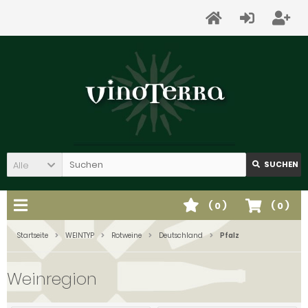
Alle
SUCHEN
(
0
)
(
0
)
Startseite
WEINTYP
Rotweine
Deutschland
Pfalz
Weinregion