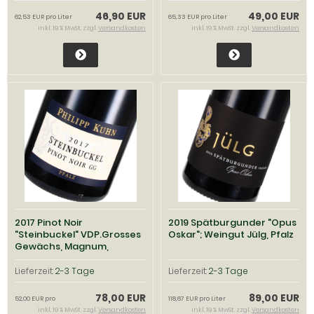
46,90 EUR
49,00 EUR
62,53 EUR pro Liter
65,33 EUR pro Liter
inkl. 19 % MwSt. zzgl.
Versandkosten
inkl. 19 % MwSt. zzgl.
Versandkosten
2017 Pinot Noir
2019 Spätburgunder "Opus
"Steinbuckel" VDP.Grosses
Oskar"; Weingut Jülg, Pfalz
Gewächs, Magnum,
Weingut Philipp Kuhn, Pfalz
Lieferzeit:
2-3 Tage
Lieferzeit:
2-3 Tage
78,00 EUR
89,00 EUR
52,00 EUR pro
118,67 EUR pro Liter
inkl. 19 % MwSt. zzgl.
Versandkosten
inkl. 19 % MwSt. zzgl.
Versandkosten