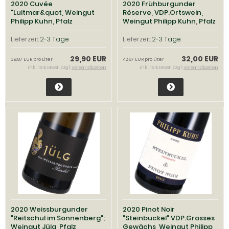
2020 Cuvée
2020 Frühburgunder
"Luitmar&quot, Weingut
Réserve, VDP.Ortswein,
Philipp Kuhn, Pfalz
Weingut Philipp Kuhn, Pfalz
Lieferzeit:
2-3 Tage
Lieferzeit:
2-3 Tage
29,90 EUR
32,00 EUR
39,87 EUR pro Liter
42,67 EUR pro Liter
inkl. 19 % MwSt. zzgl.
Versandkosten
inkl. 19 % MwSt. zzgl.
Versandkosten
2020 Weissburgunder
2020 Pinot Noir
"Reitschul im Sonnenberg";
"Steinbuckel" VDP.Grosses
Weingut Jülg, Pfalz
Gewächs, Weingut Philipp