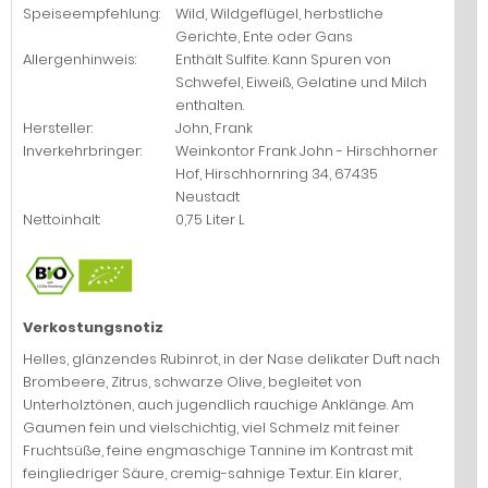
Speiseempfehlung:
Wild, Wildgeflügel, herbstliche
Gerichte, Ente oder Gans
Allergenhinweis:
Enthält Sulfite. Kann Spuren von
Schwefel, Eiweiß, Gelatine und Milch
enthalten.
Hersteller:
John, Frank
Inverkehrbringer:
Weinkontor Frank John - Hirschhorner
Hof, Hirschhornring 34, 67435
Neustadt
Nettoinhalt:
0,75 Liter L
Verkostungsnotiz
Helles, glänzendes Rubinrot, in der Nase delikater Duft nach
Brombeere, Zitrus, schwarze Olive, begleitet von
Unterholztönen, auch jugendlich rauchige Anklänge. Am
Gaumen fein und vielschichtig, viel Schmelz mit feiner
Fruchtsüße, feine engmaschige Tannine im Kontrast mit
feingliedriger Säure, cremig-sahnige Textur. Ein klarer,