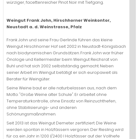
würziger, facettenreicher Pinot Noir mit Tiefgang.
Weingut Frank John, Hirschhorner Weinkontor,
Neustadt a. d. Weinstrasse, Pfalz
Frank John und seine Frau Gerlinde führen das kleine
Weingut Hirschhorner Hof seit 2002 in Neustadt-Königsbach
nach biodynamischen Grundsätzen. Frank John war früher
Önologe und Kellermeister beim Weingut Reichsrat von
Buhl und hat sich 2002 selbstständig gemacht. Neben
seiner Arbeit im Weingut betätigt er sich europaweit als
Berater für Weingüter.
Seine Weine baut er alle naturbelassen aus, nach dem
Motto: "Große Weine alter Schule". Er arbeitet ohne
Temperaturkontrolle, ohne Einsatz von Reinzuchthefen,
ohne Stabilisierungs- und anderen
Schönungsmaßnahmen.
Seit 2013 ist das Weingut Demeter zertifiziert. Die Weine
werden spontan in Holzfässern vergoren. Der Riesling wird
für ca. ein Jahr in 1200 l/2400 l Holzfässer auf der Vollhefe