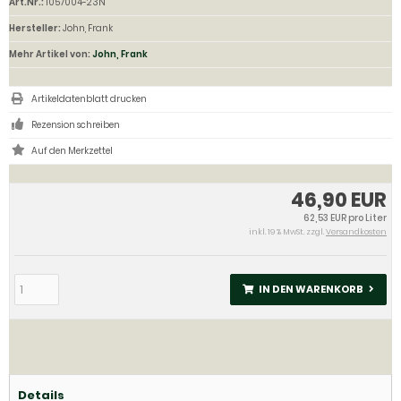
Art.Nr.:
1057004-23N
Hersteller:
John, Frank
Mehr Artikel von:
John, Frank
Artikeldatenblatt drucken
Rezension schreiben
46,90 EUR
62,53 EUR pro Liter
inkl. 19 % MwSt. zzgl.
Versandkosten
IN DEN WARENKORB
Details