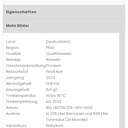
Eigenschaften
Mehr Bilder
Land:
Deutschland
Region:
Pfalz
Qualität:
Qualitätswein
Weintyp:
Rotwein
Geschmacksrichtung:
Trocken
Rebsorte(n):
Pinot Noir
Jahrgang:
2023
Alkoholgehalt:
13 % Vol.
Säuregehalt:
6,8 g/l
Trinktemperatur:
16 bis 18 ºC
Trinkempfehlung:
bis 2033
Anbau:
Bio: LACON (DE-ÖKO-003)
Ausbau:
In 225 Liter Barriques und 500 Liter
Tonneaux (24 Monate)
Verschluss:
Naturkork