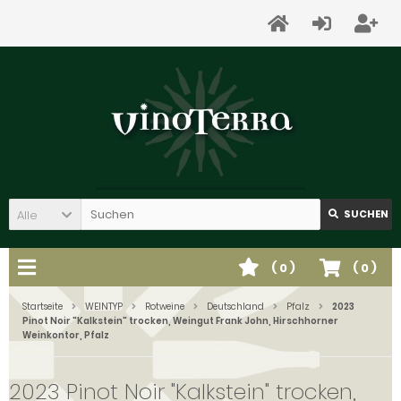
Alle
SUCHEN
(
0
)
(
0
)
Startseite
WEINTYP
Rotweine
Deutschland
Pfalz
2023
Pinot Noir "Kalkstein" trocken, Weingut Frank John, Hirschhorner
Weinkontor, Pfalz
2023 Pinot Noir "Kalkstein" trocken,