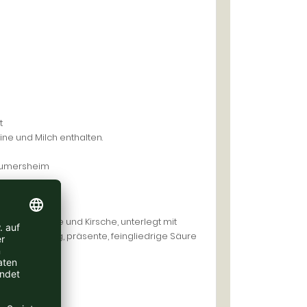
t
tine und Milch enthalten.
Laumersheim
Johannisbeere und Kirsche, unterlegt mit
d vollmundig, präsente, feingliedrige Säure
igem Finale.