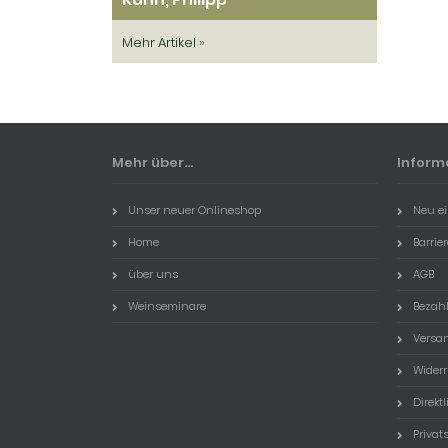
Mehr Artikel
»
Mehr über...
Inform
Unser neuer Onlineshop
Neu ei
Home
Barrie
über uns
AGB
Weinseminare
Bezah
Versa
Widerr
Direktl
Priva