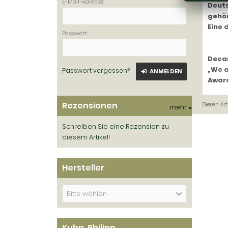
E-Mail-Adresse:
Deuts
gehör
Eine 
Passwort:
Deca
„We a
Passwort vergessen?
ANMELDEN
Award
Rezensionen
Diesen Ar
mehr
»
Schreiben Sie eine Rezension zu
diesem Artikel!
Hersteller
Bitte wählen
Kuhn, Philipp