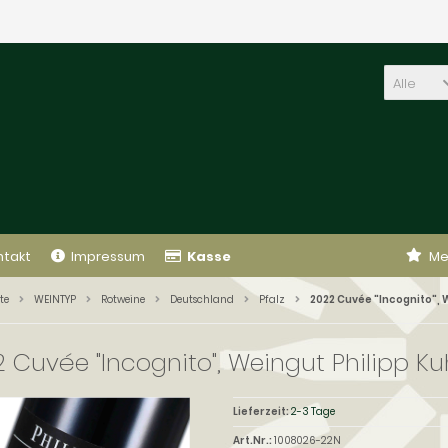
Alle
ntakt
Impressum
Kasse
Me
te
WEINTYP
Rotweine
Deutschland
Pfalz
2022 Cuvée "Incognito", W
 Cuvée "Incognito", Weingut Philipp Kuh
Lieferzeit:
2-3 Tage
Art.Nr.:
1008026-22N