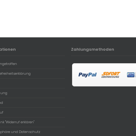
ationen
Zahlungsmethoden
ngetroffen
refreiheitserklärung
lung
nd
uf
ink "Widerruf erklären"
tsphäre und Datenschutz