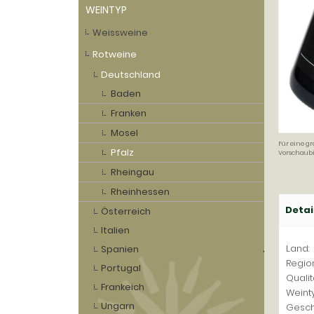
WEINTYP
Weissweine
Rotweine
Deutschland
Baden
Franken
Mosel
Für eine gr
Pfalz
Vorschaubi
Rheingau
Rheinhessen
Detai
Österreich
Italien
Land:
Spanien
Region
Portugal
Qualit
Frankeich
Weinty
Ungarn
Gesch