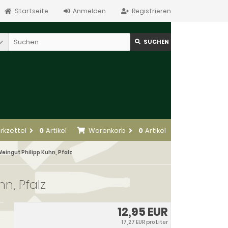
Startseite
Anmelden
Registrieren
SUCHEN
rkzettel
0
Artikel
Warenkorb
0
Artikel
eingut Philipp Kuhn, Pfalz
n, Pfalz
12,95 EUR
17,27 EUR pro Liter