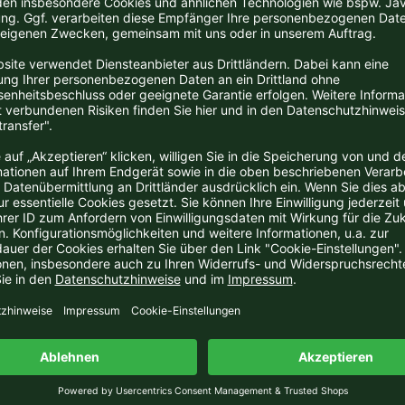
pp Kuhns Weingut liegt in der Gemeinde Laumersheim (Bereich Mittel
ebiet Pfalz.
rt es seit 1992, nach Lehrjahren beim renommierten Nachbar-Weingut 
cher Prädikatsweingüter).
 Weinberge umfassen 16,5 Hektar Rebfläche in den Lagen Mandelpfad
garten und Steinbuckel (Laumersheim). Sie sind zu 50% mit den Weißw
onnay, Grauburgunder, Sauvignon Blanc, Silvaner, Gewürztraminer un
n Rotweinsorten Spätburgunder, Cabernet Sauvignon, Dornfelder, St. 
oves bestockt.
hr experimentierfreudige Philipp Kuhn gilt als einer der besten Win
en dies:
m 2004
ch, der Kuhn ...! Ein junger Pfälzer siegt mit zwei Gewächsen 
ren Kategorien landete er auf dem zweiten Rang. Das macht P
samt stehen sechs Siege und diverse zweite Plätze zu Buche.
lmann (4,5 Sterne)
Mit dem Jahrgang 2007 haben die Weißen weiter zugelegt: Die R
 macht viel Freude und der Weißburgunder aus dem Kirschgar