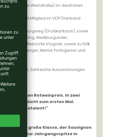
haardt-Deutsche Weinstraße) im deutschen
Knipser und ist Mitglied im VDP (Verband
 (Dirmstein), Burgweg (Großkarlbach), sowie
einsorten Riesling, Weißburgunder,
d der Rhone-Rebsorte Viognier, sowie zu 50%
Laurent, Lemberger, Merlot, Portugieser und
zer Deutschlands. Zahlreiche Auszeichnungen
beim deutschen Rotweinpreis. In zwei
hilipp Kuhn nicht zum ersten Mal.
 Ein Ausnahmetalent!“
ieslinge sind große Klasse, der Sauvignon
ten gehört zur Jahrgangsspitze in