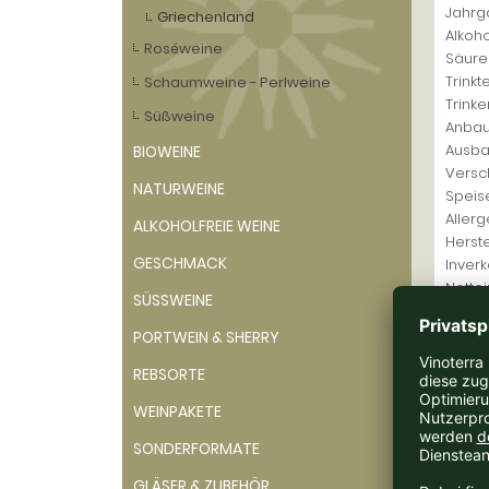
Jahrg
Griechenland
Alkoho
Roséweine
Säure
Trinkt
Schaumweine - Perlweine
Trink
Süßweine
Anbau
Ausba
BIOWEINE
Versch
NATURWEINE
Speis
Allerg
ALKOHOLFREIE WEINE
Herste
GESCHMACK
Inverk
Nettoi
SÜSSWEINE
Verk
PORTWEIN & SHERRY
Funkel
REBSORTE
rauch
und fe
WEINPAKETE
SONDERFORMATE
Weing
GLÄSER & ZUBEHÖR