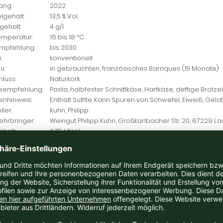
ang:
2022
lgehalt:
13,5 % Vol.
gehalt:
4 g/l
emperatur:
16 bis 18 ºC
empfehlung:
bis 2030
:
konventionell
u:
in gebrauchten, französisches Barriques (15 Monate)
luss:
Naturkork
eempfehlung:
Pasta, halbfester Schnittkäse, Hartkäse, deftige Brotzei
enhinweis:
Enthält Sulfite. Kann Spuren von Schwefel, Eiweiß, Gela
ller:
Kuhn, Philipp
ehrbringer:
Weingut Philipp Kuhn, Großkarlbacher Str. 20, 67229 
nhalt:
0,75 Liter L
ostungsnotiz
ndes, kräftiges Rubinrot, in der Nase komplexer Duft nach schwarzer 
ig-würzigen Noten, Anklänge von Kräutern. Am Gaumen fruchtbetont un
inkörniges Tannin, ein eleganter, noch jugendlicher Wein mit feinwürz
ut Philipp Kuhn, Laumersheim, Pfalz