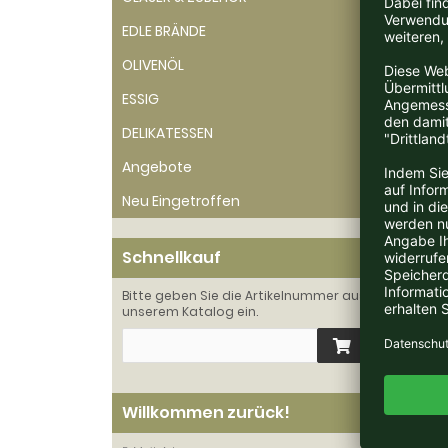
Phili
EDLE BRÄNDE
Anbaug
Er füh
OLIVENÖL
deuts
ESSIG
Seine
Kirsch
DELIKATESSEN
Chard
mit de
Angebote
Sangi
Neu Eingetroffen
Der se
beleg
Schnellkauf
Vinu
Bitte geben Sie die Artikelnummer aus
„Mens
unserem Katalog ein.
weite
Insge
Eiche
Willkommen zurück!
„... 
Blanc