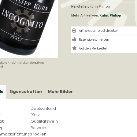
Hersteller:
Kuhn, Philipp
Mehr Artikel von:
Kuhn, Philipp
Artikeldatenblatt drucken
Rezension schreiben
ößere Ansicht klicken Sie auf das
ld
ls
Eigenschaften
Mehr Bilder
Deutschland
:
Pfalz
ät:
Qualitätswein
p:
Rotwein
macksrichtung:
Trocken