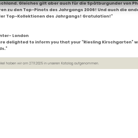
chland. Gleiches gilt aber auch für die Spätburgunder von Ph
en zu den Top-Pinots des Jahrgangs 2006! Und auch die and
der Top-Kollektionen des Jahrgangs! Gratulation!“
nter- London
re delighted to inform you that your “Riesling Kirschgarten” 
s.”
tikel haben wir am 27.11.2025 in unseren Katalog aufgenommen.