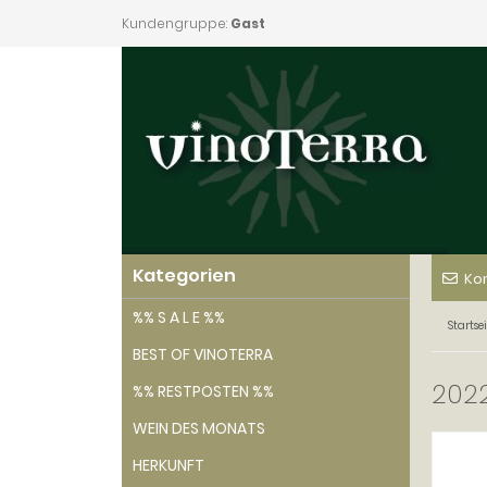
Kundengruppe:
Gast
Kategorien
Ko
%% S A L E %%
Startsei
BEST OF VINOTERRA
2022
%% RESTPOSTEN %%
WEIN DES MONATS
HERKUNFT