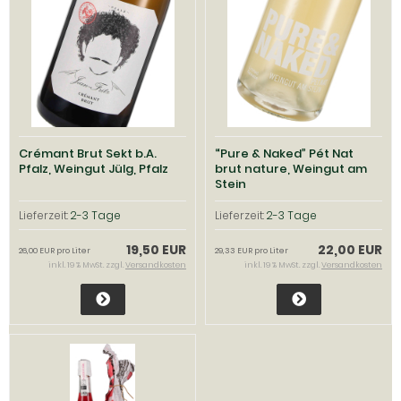
Crémant Brut Sekt b.A.
“Pure & Naked” Pét Nat
Pfalz, Weingut Jülg, Pfalz
brut nature, Weingut am
Stein
Lieferzeit:
2-3 Tage
Lieferzeit:
2-3 Tage
19,50 EUR
22,00 EUR
26,00 EUR pro Liter
29,33 EUR pro Liter
inkl. 19 % MwSt. zzgl.
Versandkosten
inkl. 19 % MwSt. zzgl.
Versandkosten