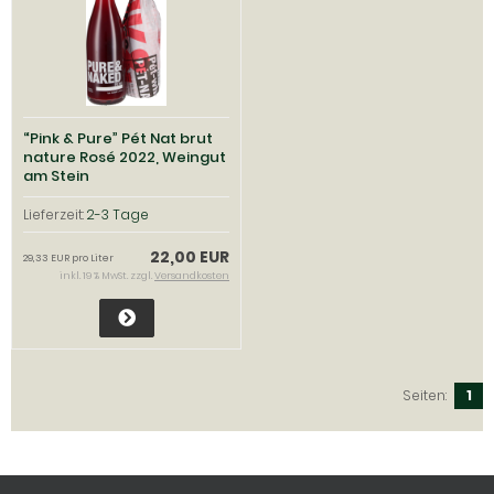
“Pink & Pure” Pét Nat brut
nature Rosé 2022, Weingut
am Stein
Lieferzeit:
2-3 Tage
22,00 EUR
29,33 EUR pro Liter
inkl. 19 % MwSt. zzgl.
Versandkosten
Seiten:
1