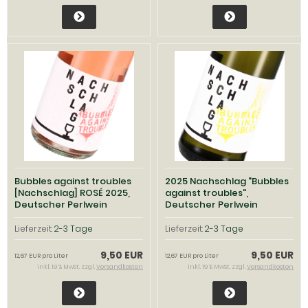
Bubbles against troubles
2025 Nachschlag "Bubbles
[Nachschlag] ROSÉ 2025,
against troubles",
Deutscher Perlwein
Deutscher Perlwein
trocken; Winzerhof Stahl,
trocken, Winzerhof Stahl,
Franken
Franken
Lieferzeit:
2-3 Tage
Lieferzeit:
2-3 Tage
9,50 EUR
9,50 EUR
12,67 EUR pro Liter
12,67 EUR pro Liter
inkl. 19 % MwSt. zzgl.
Versandkosten
inkl. 19 % MwSt. zzgl.
Versandkosten