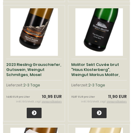
2023 Riesling Grauschiefer,
Molitor Sekt Cuvée brut
Gutswein, Weingut
"Haus Klosterberg",
Schmitges, Mosel
Weingut Markus Molitor,
Mosel
Lieferzeit:
2-3 Tage
Lieferzeit:
2-3 Tage
10,95 EUR
11,90 EUR
14,60 EUR pro Liter
15,87 EUR pro Liter
inkl. 19 % MwSt. zzgl.
Versandkosten
inkl. 19 % MwSt. zzgl.
Versandkosten