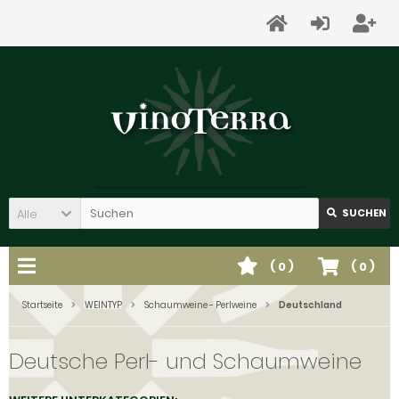
Alle
SUCHEN
(
0
)
(
0
)
Startseite
WEINTYP
Schaumweine - Perlweine
Deutschland
Deutsche Perl- und Schaumweine