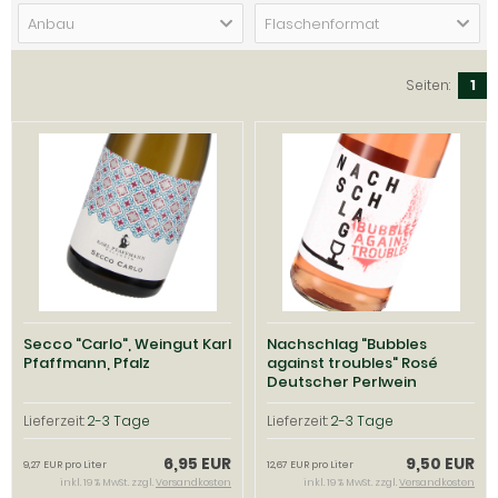
Anbau
Flaschenformat
Seiten:
1
Secco "Carlo", Weingut Karl
Nachschlag "Bubbles
Pfaffmann, Pfalz
against troubles" Rosé
Deutscher Perlwein
trocken; Winzerhof Stahl,
Franken
Lieferzeit:
2-3 Tage
Lieferzeit:
2-3 Tage
6,95 EUR
9,50 EUR
9,27 EUR pro Liter
12,67 EUR pro Liter
inkl. 19 % MwSt. zzgl.
Versandkosten
inkl. 19 % MwSt. zzgl.
Versandkosten