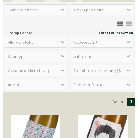
Sortieren nach ...
Artikel pro Seite
Filteroptionen:
Filter zurücksetzen
Alle Hersteller
Rebsorte(n)
Weintyp
Jahrgang
Geschmacksrichtung
Geschmacksrichtung (Schaumwein)
Anbau
Flaschenformat
Seiten:
1