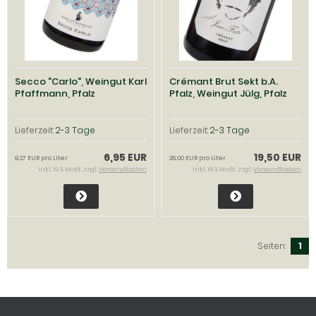
Secco "Carlo", Weingut Karl
Crémant Brut Sekt b.A.
Pfaffmann, Pfalz
Pfalz, Weingut Jülg, Pfalz
Lieferzeit:
2-3 Tage
Lieferzeit:
2-3 Tage
6,95 EUR
19,50 EUR
9,27 EUR pro Liter
26,00 EUR pro Liter
inkl. 19 % MwSt. zzgl.
Versandkosten
inkl. 19 % MwSt. zzgl.
Versandkosten
Seiten:
1