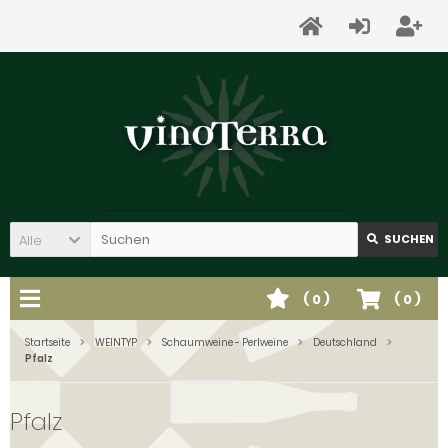
Alle
SUCHEN
(
0
)
(
0
)
Startseite
WEINTYP
Schaumweine - Perlweine
Deutschland
Pfalz
Pfalz