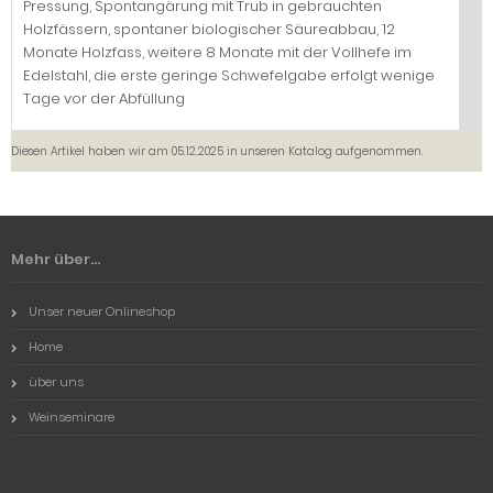
Pressung, Spontangärung mit Trub in gebrauchten
Holzfässern, spontaner biologischer Säureabbau, 12
Monate Holzfass, weitere 8 Monate mit der Vollhefe im
Edelstahl, die erste geringe Schwefelgabe erfolgt wenige
Tage vor der Abfüllung
Diesen Artikel haben wir am 05.12.2025 in unseren Katalog aufgenommen.
Mehr über...
Unser neuer Onlineshop
Home
über uns
Weinseminare