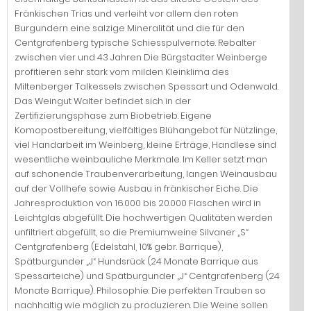
Fränkischen Trias und verleiht vor allem den roten
Burgundern eine salzige Mineralität und die für den
Centgrafenberg typische Schiesspulvernote. Rebalter
zwischen vier und 43 Jahren Die Bürgstadter Weinberge
profitieren sehr stark vom milden Kleinklima des
Miltenberger Talkessels zwischen Spessart und Odenwald.
Das Weingut Walter befindet sich in der
Zertifizierungsphase zum Biobetrieb. Eigene
Komopostbereitung, vielfältiges Blühangebot für Nützlinge,
viel Handarbeit im Weinberg, kleine Erträge, Handlese sind
wesentliche weinbauliche Merkmale. Im Keller setzt man
auf schonende Traubenverarbeitung, langen Weinausbau
auf der Vollhefe sowie Ausbau in fränkischer Eiche. Die
Jahresproduktion von 16.000 bis 20.000 Flaschen wird in
Leichtglas abgefüllt. Die hochwertigen Qualitäten werden
unfiltriert abgefüllt, so die Premiumweine Silvaner „S“
Centgrafenberg (Edelstahl, 10% gebr. Barrique),
Spätburgunder „J“ Hundsrück (24 Monate Barrique aus
Spessarteiche) und Spätburgunder „J“ Centgrafenberg (24
Monate Barrique). Philosophie: Die perfekten Trauben so
nachhaltig wie möglich zu produzieren. Die Weine sollen