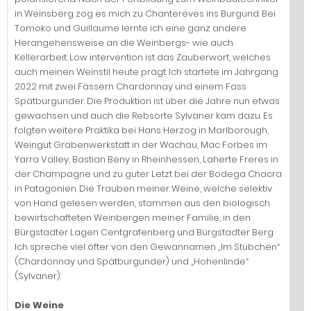
in Weinsberg zog es mich zu Chantereves ins Burgund. Bei
Tomoko und Guillaume lernte ich eine ganz andere
Herangehensweise an die Weinbergs- wie auch
Kellerarbeit. Low intervention ist das Zauberwort, welches
auch meinen Weinstil heute prägt. Ich startete im Jahrgang
2022 mit zwei Fässern Chardonnay und einem Fass
Spätburgunder. Die Produktion ist über die Jahre nun etwas
gewachsen und auch die Rebsorte Sylvaner kam dazu. Es
folgten weitere Praktika bei Hans Herzog in Marlborough,
Weingut Grabenwerkstatt in der Wachau, Mac Forbes im
Yarra Valley, Bastian Beny in Rheinhessen, Laherte Freres in
der Champagne und zu guter Letzt bei der Bodega Chacra
in Patagonien. Die Trauben meiner Weine, welche selektiv
von Hand gelesen werden, stammen aus den biologisch
bewirtschafteten Weinbergen meiner Familie, in den
Bürgstadter Lagen Centgrafenberg und Bürgstadter Berg.
Ich spreche viel öfter von den Gewannamen „Im Stübchen“
(Chardonnay und Spätburgunder) und „Hohenlinde“
(Sylvaner).
Die Weine