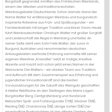
Bürgstadt gegründet, inmitten des Fränkischen Weinlands,
einem der ältesten und traditionsreichsten
Weinbaugebiete Deutschlands. Schon damals stand der
Name Walter für erstklassigen Weinbau und burgundisch
inspirierte Rotweine aus Früh- und Spätburgunder - ein
Familienbetrieb mit langer Tradition und klarer Vision. Heute
führt Weinbautechniker Christoph Walter mit großer Sorgfalt
und Leidenschaft die Regie in Weinberg und Keller. An
seiner Seite steht sein Sohn Felix Walter, der zuvor in
Burgund, Australien und renommierten deutschen
Anbaugebieten wertvolle Erfahrung sammelte. Mit seiner
eigenen Weinlinie „Krawalter“ setzt er mutige, kreative
Akzente und macht sich schon jetzt einen Namen in der
Weinszene. Die Walters – ein starkes Team aus Tradition
und Aufbruch. Mit dem Zusammenspiel aus Erfahrung und
jugendlicher Innovationskraft sind die besten
Voraussetzungen für die Zukunft des Weinguts geschaffen.
4 Hektar Rebfläche an den Steillagen des Mains Lagen:
Bürgstadter Berg, Centgrafenberg und Hundsrück
Rebsorten: Spät- und Frühburgunder (70%), Silvaner (15%),
Riesling (5%), Chardonnay (5%), übrige Sorten (5%) Der
eisenhaltige Buntsandstein ist das älteste Gestein des