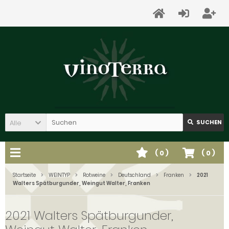
Alle
SUCHEN
(
0
)
(
0
)
Startseite
WEINTYP
Rotweine
Deutschland
Franken
2021
Walters Spätburgunder, Weingut Walter, Franken
2021 Walters Spätburgunder,