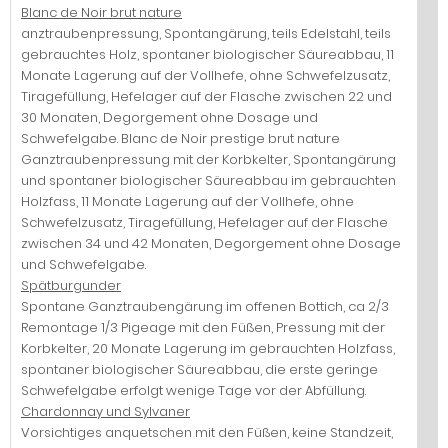
Blanc de Noir brut nature
anztraubenpressung, Spontangärung, teils Edelstahl, teils
gebrauchtes Holz, spontaner biologischer Säureabbau, 11
Monate Lagerung auf der Vollhefe, ohne Schwefelzusatz,
Tiragefüllung, Hefelager auf der Flasche zwischen 22 und
30 Monaten, Degorgement ohne Dosage und
Schwefelgabe. Blanc de Noir prestige brut nature
Ganztraubenpressung mit der Korbkelter, Spontangärung
und spontaner biologischer Säureabbau im gebrauchten
Holzfass, 11 Monate Lagerung auf der Vollhefe, ohne
Schwefelzusatz, Tiragefüllung, Hefelager auf der Flasche
zwischen 34 und 42 Monaten, Degorgement ohne Dosage
und Schwefelgabe.
Spätburgunder
Spontane Ganztraubengärung im offenen Bottich, ca 2/3
Remontage 1/3 Pigeage mit den Füßen, Pressung mit der
Korbkelter, 20 Monate Lagerung im gebrauchten Holzfass,
spontaner biologischer Säureabbau, die erste geringe
Schwefelgabe erfolgt wenige Tage vor der Abfüllung.
Chardonnay und Sylvaner
Vorsichtiges anquetschen mit den Füßen, keine Standzeit,