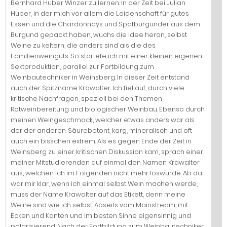
Bernhard Huber Winzer zu lernen. In der Zeit bei Julian
Huber, in der mich vor allem die Leidenschaft für gutes
Essen und die Chardonnays und Spätburgunder aus dem
Burgund gepackt haben, wuchs die Idee heran, selbst
Weine zu keltern, die anders sind als die des
Familienweinguts. So startete ich mit einer kleinen eigenen
Sektproduktion, parallel zur Fortbildung zum
Weinbautechniker in Weinsberg. In dieser Zeit entstand
auch der Spitzname Krawalter. Ich fiel auf, durch viele
kritische Nachfragen, speziell bei den Themen
Rotweinbereitung und biologischer Weinbau. Ebenso durch
meinen Weingeschmack, welcher etwas anders war als
der der anderen. Säurebetont, karg, mineralisch und oft
auch ein bisschen extrem. Als es gegen Ende der Zeit in
Weinsberg zu einer kritischen Diskussion kam, sprach einer
meiner Mitstudierenden auf einmal den Namen Krawalter
aus, welchen ich im Folgenden nicht mehr loswurde. Ab da
war mir klar, wenn ich einmal selbst Wein machen werde,
muss der Name Krawalter auf das Etikett, denn meine
Weine sind wie ich selbst. Abseits vom Mainstream, mit
Ecken und Kanten und im besten Sinne eigensinnig und
polarisierend. Nach der Fortbildung zum Weinbautechniker