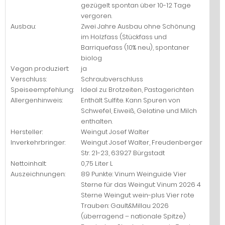
gezügelt spontan über 10-12 Tage
vergoren.
Ausbau:
Zwei Jahre Ausbau ohne Schönung
im Holzfass (Stückfass und
Barriquefass (10% neu), spontaner
biolog
Vegan produziert:
ja
Verschluss:
Schraubverschluss
Speiseempfehlung:
Ideal zu: Brotzeiten, Pastagerichten
Allergenhinweis:
Enthält Sulfite. Kann Spuren von
Schwefel, Eiweiß, Gelatine und Milch
enthalten.
Hersteller:
Weingut Josef Walter
Inverkehrbringer:
Weingut Josef Walter, Freudenberger
Str. 21-23, 63927 Bürgstadt
Nettoinhalt:
0,75 Liter L
Auszeichnungen:
89 Punkte: Vinum Weinguide Vier
Sterne für das Weingut: Vinum 2026 4
Sterne Weingut: wein-plus Vier rote
Trauben: Gault&Millau 2026
(überragend – nationale Spitze)