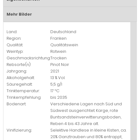
Mehr Bilder
Land:
Deutschland
Region:
Franken
Qualität:
Qualitätswein
Weintyp:
Rotwein
Geschmacksrichtung:
Trocken
Rebsorte(n):
Pinot Noir
Jahrgang:
2021
Alkoholgehalt:
13 % Vol.
Säuregehalt:
5,5 g/l
Trinktemperatur:
17 ºC
Trinkempfehlung:
bis 2035
Bodenart:
Verschiedene Lagen nach Süd und
Südwest ausgerichtet. Karge, rote
Buntsandsteinverwitterungsboden,
Reben 4 bis 43 Jahre alt.
Vinifizierung:
Selektive Handlese in kleine Kisten, ca.
20% Ganztrauben und 80% entrappt,