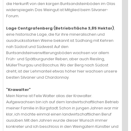
die Herkunft von den kargen Buntsandsteinböden im Glas
widerspiegeln. Das Weingut ist Mitglied beim Silvaner-
Forum.
Lage Centgrafenberg (Betriebsfläche 3,85 Hektar)
,
eine historische Lage, die für ihre mineralischen und
ausdrucksstarken Weine bekannt ist: Südhang mit Kehren
nah Südost und Südwest. Auf den
Buntsandsteinverwitterungsböden wachsen vor allem
Früh- und Spätburgunder Reben, aber auch Riesling,
MüllerThurgau und Bacchus. Wo der Berg nach Südost
dreht, ist der Lehmanteil etwas höher hier wachsen unsere
besten Silvaner und Chardonnay.
"Krawalter"
Mein Name ist Felix Walter alias der Krawalter.
Aufgewachsen bin ich auf dem landwirtschaftlichen Betrieb
meiner Familie in Bürgstadt. Schon in jungen Jahren war mir
klar, ich möchte einmal einen landwirtschaftlichen Beruf
ausüben. Mit den Jahren wurde dieser Wunsch immer
konkreter und ich beschloss in den Weingütern Künstler und