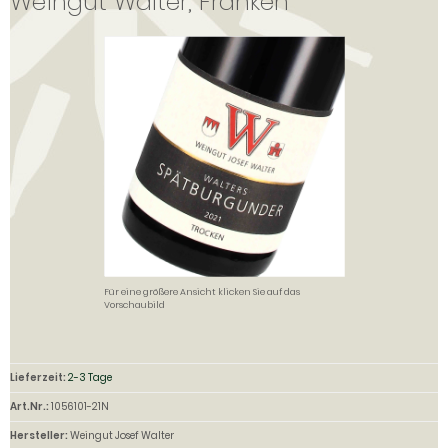
Weingut Walter, Franken
Für eine größere Ansicht klicken Sie auf das
Vorschaubild
Lieferzeit:
2-3 Tage
Art.Nr.:
1056101-21N
Hersteller:
Weingut Josef Walter