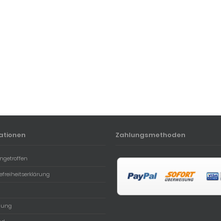
ationen
Zahlungsmethoden
ngetroffen
refreiheitserklärung
lung