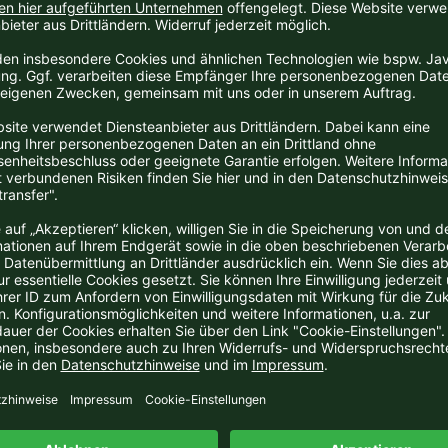
Nizza DOCG Riserva
elmagnum, Tenuta Olim
a
eit:
2-3 Tage
145,00 EUR
 pro Liter
inkl. 19 % MwSt. zzgl.
Versandkosten