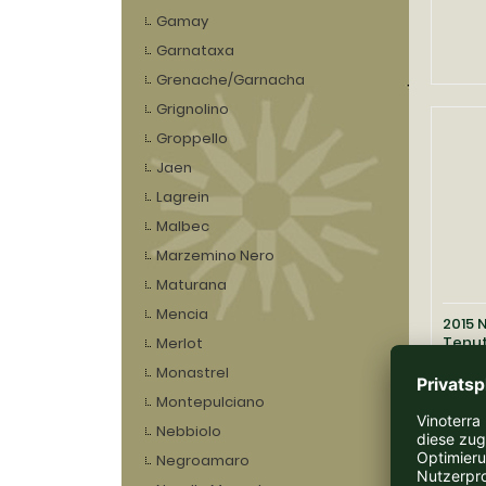
Gamay
Garnataxa
Grenache/Garnacha
Grignolino
Groppello
Jaen
Lagrein
Malbec
Marzemino Nero
Maturana
Mencia
2015 
Tenut
Merlot
Monastrel
Lieferz
Montepulciano
Nebbiolo
56,67 EUR
Negroamaro