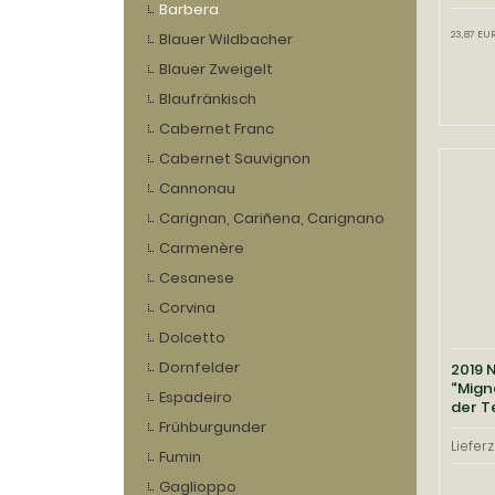
Barbera
23,87 EUR
Blauer Wildbacher
Blauer Zweigelt
Blaufränkisch
Cabernet Franc
Cabernet Sauvignon
Cannonau
Carignan, Cariñena, Carignano
Carmenère
Cesanese
Corvina
Dolcetto
Dornfelder
2019 
“Mign
Espadeiro
der T
Frühburgunder
Lieferz
Fumin
Gaglioppo