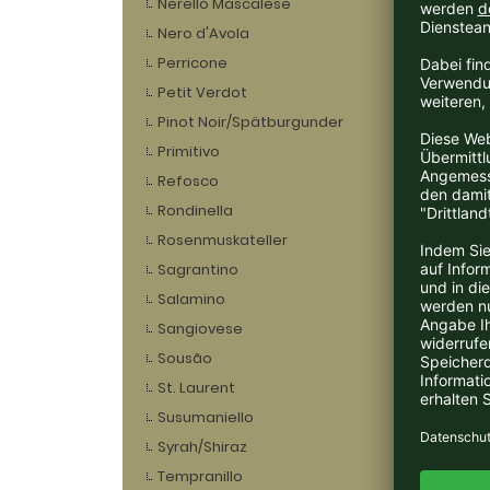
Nerello Mascalese
Nero d'Avola
Perricone
Petit Verdot
Pinot Noir/Spätburgunder
Primitivo
Refosco
Rondinella
Rosenmuskateller
Sagrantino
2018 
Salamino
Dopp
Baud
Sangiovese
Sousão
Lieferz
St. Laurent
48,33 EUR
Susumaniello
Syrah/Shiraz
Tempranillo