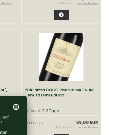
ndkosten
exkl. MwSt. zzgl.
Versandkosten
DA",
2018 Nizza DOCG Riserva MAGNUM,
Tenuta Olim Bauda
Lieferzeit:
2-3 Tage
0 EUR
59,00 EUR
39,33 EUR pro
ndkosten
inkl. 19 % MwSt. zzgl.
Versandkosten