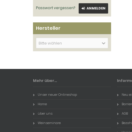
Passwort vergessen?
ANMELDEN
Hersteller
Bitte wählen
Mehr über...
Inform
Unser neuer Onlineshop
Neu ei
Home
Barrie
über uns
AGB
Weinseminare
Bezah