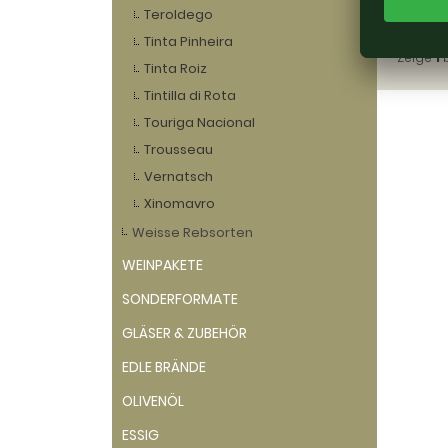
Teroldego
Tinta Pinheira
Zeige
1
Tinta Roiz
Tintilla di Rota
Touriga Nacional
Trousseau
Vernatsch
Xinomavro
Weisse Rebsorten
WEINPAKETE
SONDERFORMATE
GLÄSER & ZUBEHÖR
EDLE BRÄNDE
OLIVENÖL
ESSIG