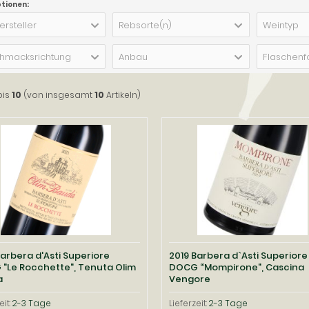
ptionen:
ersteller
Rebsorte(n)
Weintyp
hmacksrichtung
Anbau
Flaschenf
bis
10
(von insgesamt
10
Artikeln)
Barbera d'Asti Superiore
2019 Barbera d`Asti Superiore
"Le Rocchette", Tenuta Olim
DOCG “Mompirone", Cascina
a
Vengore
eit:
2-3 Tage
Lieferzeit:
2-3 Tage