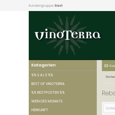
Kundengruppe:
Gast
Kategorien
Ko
%% S A L E %%
Startsei
BEST OF VINOTERRA
Rebs
%% RESTPOSTEN %%
WEIN DES MONATS
Sortie
HERKUNFT