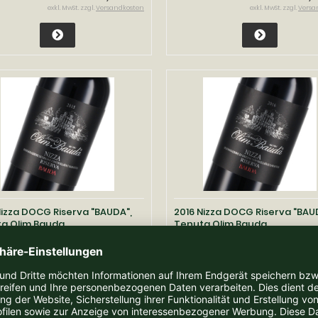
exkl. MwSt. zzgl.
Versandkosten
exkl. MwSt. zzgl.
Versa
Nizza DOCG Riserva "BAUDA",
2016 Nizza DOCG Riserva "BAU
a Olim Bauda
Tenuta Olim Bauda
eit:
2-3 Tage
Lieferzeit:
2-3 Tage
42,50 EUR
42,5
 pro Liter
56,67 EUR pro Liter
inkl. 19 % MwSt. zzgl.
Versandkosten
inkl. 19 % MwSt. zzgl.
Versa