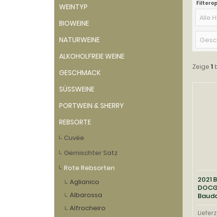
Filtero
WEINTYP
Alle H
BIOWEINE
NATURWEINE
Gesc
ALKOHOLFREIE WEINE
Zeige
1
GESCHMACK
SÜSSWEINE
PORTWEIN & SHERRY
REBSORTE
Cuvée
Gemischter Satz
Rote Rebsorten
2021 
Aglianico
DOCG 
Albarossa
Baud
Alfrocheiro
Lieferz