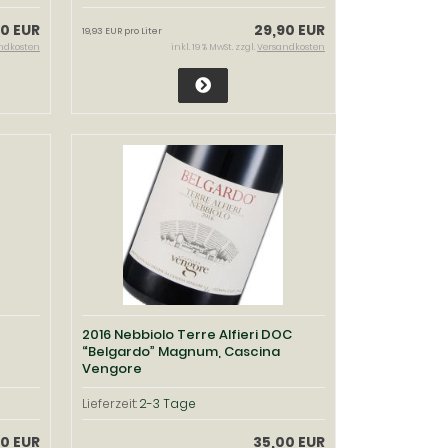
90 EUR
29,90 EUR
19,93 EUR pro Liter
ndkosten
inkl. 19 % MwSt. zzgl.
Versandkosten
2016 Nebbiolo Terre Alfieri DOC
“Belgardo” Magnum, Cascina
Vengore
Lieferzeit:
2-3 Tage
0 EUR
35,00 EUR