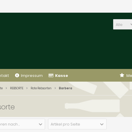
Alle
ntakt
Impressum
Kasse
Me
te
REBSORTE
Rote Rebsorten
Barbera
orte
ren nach ...
Artikel pro Seite