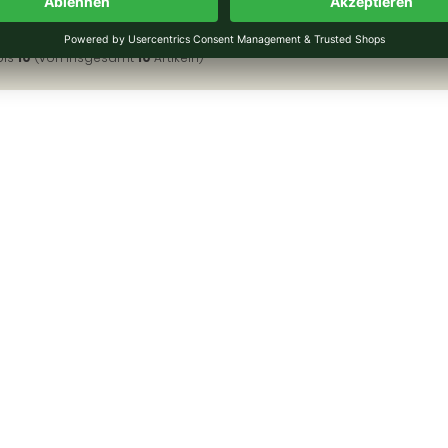
bis
10
(von insgesamt
10
Artikeln)