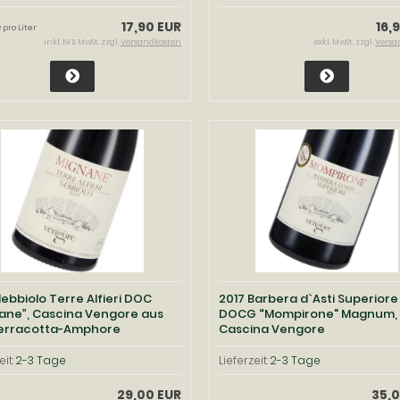
17,90 EUR
16,
 pro Liter
inkl. 19 % MwSt. zzgl.
Versandkosten
exkl. MwSt. zzgl.
Versa
Nebbiolo Terre Alfieri DOC
2017 Barbera d`Asti Superiore
ane”, Cascina Vengore aus
DOCG “Mompirone" Magnum,
erracotta-Amphore
Cascina Vengore
eit:
2-3 Tage
Lieferzeit:
2-3 Tage
29,00 EUR
35,0