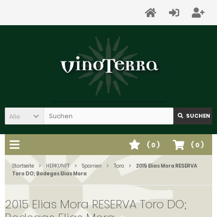
Alle
SUCHEN
(
0
)
(
0
)
Startseite
HERKUNFT
Spanien
Toro
2015 Elias Mora RESERVA
Toro DO; Bodegas Elias Mora
2015 Elias Mora RESERVA Toro DO;