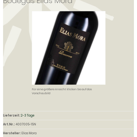
Bodegas Elias Mora
Für eine größere Ansicht klicken Sie auf das
Vorschaubild
Lieferzeit:
2-3 Tage
Art.Nr.:
4007005-15N
Hersteller:
Elias Mora