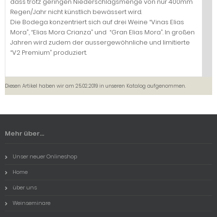
dass trotz geringen Niederschlagsmenge von nur 400mm
Regen/Jahr nicht künstlich bewässert wird.
Die Bodega konzentriert sich auf drei Weine “Vinas Elias
Mora”, “Elias Mora Crianza” und “Gran Elias Mora”. In großen
Jahren wird zudem der aussergewöhnliche und limitierte
“V2 Premium” produziert.
Diesen Artikel haben wir am 25.02.2019 in unseren Katalog aufgenommen.
Mehr über...
Unser neuer Onlineshop
Home
über uns
Weinseminare