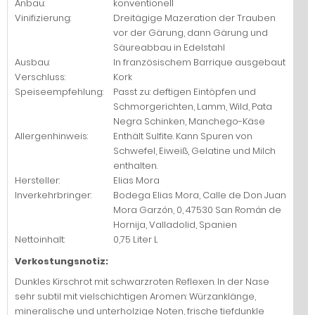
Anbau:
konventionell
Vinifizierung:
Dreitägige Mazeration der Trauben
vor der Gärung, dann Gärung und
Säureabbau in Edelstahl
Ausbau:
In französischem Barrique ausgebaut
Verschluss:
Kork
Speiseempfehlung:
Passt zu: deftigen Eintöpfen und
Schmorgerichten, Lamm, Wild, Pata
Negra Schinken, Manchego-Käse
Allergenhinweis:
Enthält Sulfite. Kann Spuren von
Schwefel, Eiweiß, Gelatine und Milch
enthalten.
Hersteller:
Elias Mora
Inverkehrbringer:
Bodega Elias Mora, Calle de Don Juan
Mora Garzón, 0, 47530 San Román de
Hornija, Valladolid, Spanien
Nettoinhalt:
0,75 Liter L
Verkostungsnotiz:
Dunkles Kirschrot mit schwarzroten Reflexen. In der Nase
sehr subtil mit vielschichtigen Aromen: Würzanklänge,
mineralische und unterholzige Noten, frische tiefdunkle