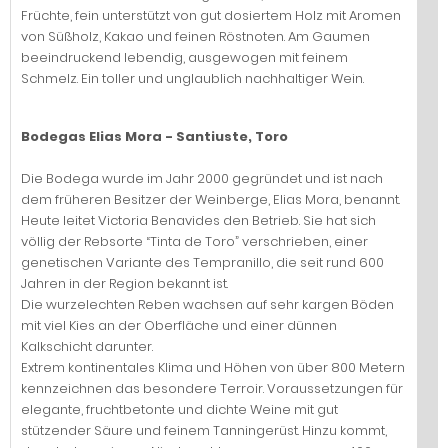
Früchte, fein unterstützt von gut dosiertem Holz mit Aromen
von Süßholz, Kakao und feinen Röstnoten. Am Gaumen
beeindruckend lebendig, ausgewogen mit feinem
Schmelz. Ein toller und unglaublich nachhaltiger Wein.
Bodegas Elias Mora - Santiuste, Toro
Die Bodega wurde im Jahr 2000 gegründet und ist nach
dem früheren Besitzer der Weinberge, Elias Mora, benannt.
Heute leitet Victoria Benavides den Betrieb. Sie hat sich
völlig der Rebsorte “Tinta de Toro” verschrieben, einer
genetischen Variante des Tempranillo, die seit rund 600
Jahren in der Region bekannt ist.
Die wurzelechten Reben wachsen auf sehr kargen Böden
mit viel Kies an der Oberfläche und einer dünnen
Kalkschicht darunter.
Extrem kontinentales Klima und Höhen von über 800 Metern
kennzeichnen das besondere Terroir. Voraussetzungen für
elegante, fruchtbetonte und dichte Weine mit gut
stützender Säure und feinem Tanningerüst. Hinzu kommt,