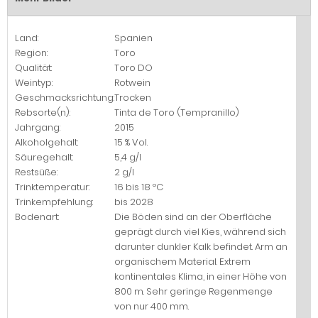
Land:
Spanien
Region:
Toro
Qualität:
Toro DO
Weintyp:
Rotwein
Geschmacksrichtung:
Trocken
Rebsorte(n):
Tinta de Toro (Tempranillo)
Jahrgang:
2015
Alkoholgehalt:
15 % Vol.
Säuregehalt:
5,4 g/l
Restsüße:
2 g/l
Trinktemperatur:
16 bis 18 ºC
Trinkempfehlung:
bis 2028
Bodenart:
Die Böden sind an der Oberfläche
geprägt durch viel Kies, während sich
darunter dunkler Kalk befindet. Arm an
organischem Material. Extrem
kontinentales Klima, in einer Höhe von
800 m. Sehr geringe Regenmenge
von nur 400 mm.