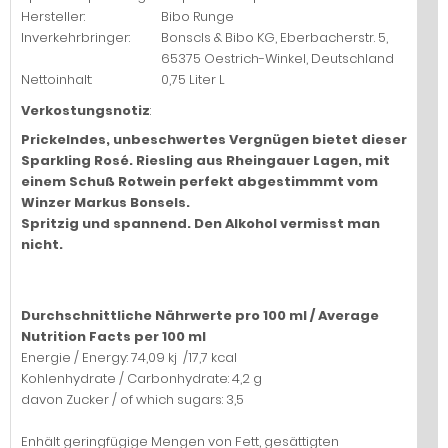
Hersteller:
Bibo Runge
Inverkehrbringer:
Bonscls & Bibo KG, Eberbacherstr. 5,
65375 Oestrich-Winkel, Deutschland
Nettoinhalt:
0,75 Liter L
Verkostungsnotiz
:
Prickelndes, unbeschwertes Vergnügen bietet dieser
Sparkling Rosé. Riesling aus Rheingauer Lagen, mit
einem Schuß Rotwein perfekt abgestimmmt vom
Winzer Markus Bonsels.
Spritzig und spannend. Den Alkohol vermisst man
nicht.
Durchschnittliche Nährwerte pro 100 ml / Average
Nutrition Facts per 100 ml
Energie / Energy: 74,09 kj /17,7 kcal
Kohlenhydrate / Carbonhydrate: 4,2 g
davon Zucker / of which sugars: 3,5
Enhält geringfügige Mengen von Fett, gesättigten