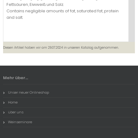
Fettsäuren, Eiwweiß und Salz.
Contains negligible amounts of fat, saturated fat, protein
and salt.
Diesen Artikel haben wir am 29.07.2024 in unseren Katalog aufgenommen.
Mehr über...
Unser neuer Onlineshop
Home
über uns
Weinseminare