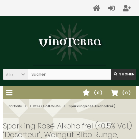
Alle
SUCHEN
(
0
)
(
0
)
Startseite
ALKOHOLFREIE WEINE
Sparkling Rosé Alkoholfrei (
Sparkling Rosé Alkoholfrei (<0,5% Vol.)
"Deserteur", Weingut Bibo Runge,