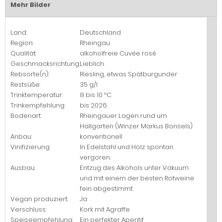
Mehr Bilder
Land:
Deutschland
Region:
Rheingau
Qualität:
alkoholfreie Cuvée rosé
Geschmacksrichtung:
Lieblich
Rebsorte(n):
Riesling, etwas Spätburgunder
Restsüße:
35 g/l
Trinktemperatur:
8 bis 10 ºC
Trinkempfehlung:
bis 2026
Bodenart:
Rheingauer Lagen rund um
Hallgarten (Winzer Markus Bonsels)
Anbau:
konventionell
Vinifizierung:
In Edelstahl und Holz spontan
vergoren.
Ausbau:
Entzug des Alkohols unter Vakuum
und mit einem der besten Rotweine
fein abgestimmt
Vegan produziert:
Ja
Verschluss:
Kork mit Agraffe
Speiseempfehlung:
Ein perfekter Aperitif