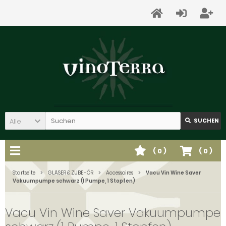
Alle
SUCHEN
(
0
)
(
0
)
Startseite
GLÄSER & ZUBEHÖR
Accessoires
Vacu Vin Wine Saver
Vakuumpumpe schwarz (1 Pumpe, 1 Stopfen)
Vacu Vin Wine Saver Vakuumpumpe