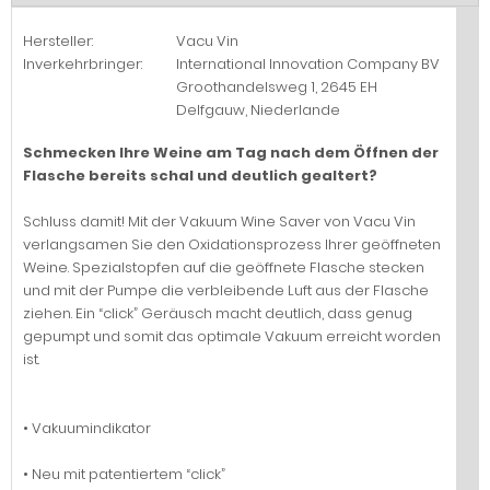
Hersteller:
Vacu Vin
Inverkehrbringer:
International Innovation Company BV
Groothandelsweg 1, 2645 EH
Delfgauw, Niederlande
Schmecken Ihre Weine am Tag nach dem Öffnen der
Flasche bereits schal und deutlich gealtert?
Schluss damit! Mit der Vakuum Wine Saver von Vacu Vin
verlangsamen Sie den Oxidationsprozess Ihrer geöffneten
Weine. Spezialstopfen auf die geöffnete Flasche stecken
und mit der Pumpe die verbleibende Luft aus der Flasche
ziehen. Ein “click” Geräusch macht deutlich, dass genug
gepumpt und somit das optimale Vakuum erreicht worden
ist.
• Vakuumindikator
• Neu mit patentiertem “click”