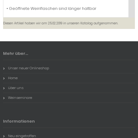
• Geöffnete Weinflaschen sind länger haltbar
Diesen Artikel haben wir am 25.02.2019 in unseren Katalog aufgenommen.
Mehr über...
Unser neuer Onlineshop
Home
über uns
Weinseminare
Informationen
Neu eingetroffen