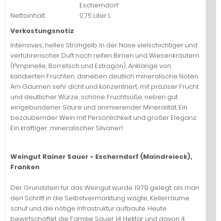
Escherndorf
Nettoinhalt:
0,75 Liter L
Verkostungsnotiz
Intensives, helles Strohgelb. In der Nase vielschichtiger und
verführerischer Duft nach reifen Birnen und Wiesenkräutern
(Pimpinelle, Borretsch und Estragon), Anklänge von
kandierten Früchten, daneben deutlich mineralische Noten.
Am Gaumen sehr dicht und konzentriert, mit präziser Frucht
und deutlicher Würze, schöne Fruchtsüße, neben gut
eingebundener Säure und animierender Mineralität. Ein
bezaubernder Wein mit Persönlichkeit und großer Eleganz.
Ein kräftiger, mineralischer Silvaner!
Weingut Rainer Sauer - Escherndorf (Maindreieck),
Franken
Der Grundstein für das Weingut wurde 1979 gelegt, als man
den Schritt in die Selbstvermarktung wagte, Kellerräume
schuf und die nötige Infrastruktur aufbaute. Heute
bewirtschaftet die Familie Sauer 14 Hektar und davon 4