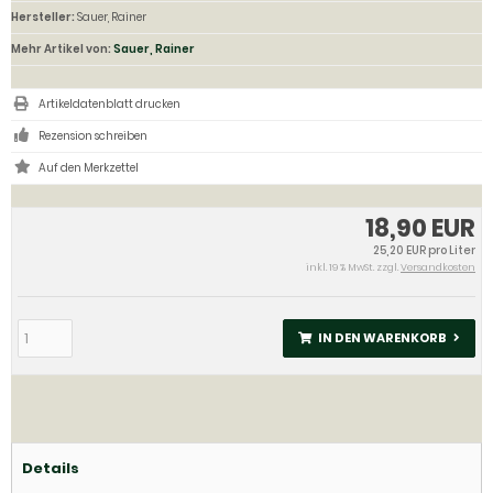
Hersteller:
Sauer, Rainer
Mehr Artikel von:
Sauer, Rainer
Artikeldatenblatt drucken
Rezension schreiben
18,90 EUR
25,20 EUR pro Liter
inkl. 19 % MwSt. zzgl.
Versandkosten
IN DEN WARENKORB
Details