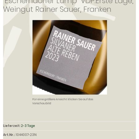
"Escherndorfer Lump" VDP.Erste Lage,
Weingut Rainer Sauer, Franken
Für eine größere Ansicht klicken Sie auf das
Vorschaubild
Lieferzeit:
2-3 Tage
Art.Nr.:
1044007-23N