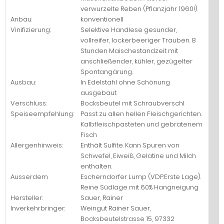
verwurzelte Reben (Pflanzjahr 1960!)
Anbau:
konventionell
Vinifizierung:
Selektive Handlese gesunder,
vollreifer, lockerbeeriger Trauben. 8
Stunden Maischestandzeit mit
anschließender, kühler, gezügelter
Spontangärung.
Ausbau:
In Edelstahl ohne Schönung
ausgebaut
Verschluss:
Bocksbeutel mit Schraubverschl
Speiseempfehlung:
Passt zu allen hellen Fleischgerichten.
Kalbfleischpasteten und gebratenem
Fisch
Allergenhinweis:
Enthält Sulfite. Kann Spuren von
Schwefel, Eiweiß, Gelatine und Milch
enthalten.
Ausserdem
Escherndorfer Lump (VDP.Erste Lage).
Reine Südlage mit 60% Hangneigung
Hersteller:
Sauer, Rainer
Inverkehrbringer:
Weingut Rainer Sauer,
Bocksbeutelstrasse 15, 97332