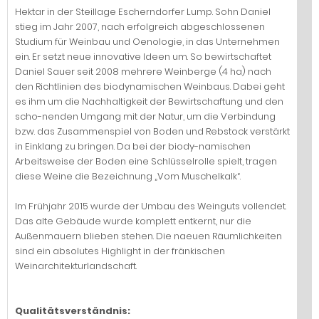
Hektar in der Steillage Escherndorfer Lump. Sohn Daniel
stieg im Jahr 2007, nach erfolgreich abgeschlossenen
Studium für Weinbau und Oenologie, in das Unternehmen
ein. Er setzt neue innovative Ideen um. So bewirtschaftet
Daniel Sauer seit 2008 mehrere Weinberge (4 ha) nach
den Richtlinien des biodynamischen Weinbaus. Dabei geht
es ihm um die Nachhaltigkeit der Bewirtschaftung und den
scho-nenden Umgang mit der Natur, um die Verbindung
bzw. das Zusammenspiel von Boden und Rebstock verstärkt
in Einklang zu bringen. Da bei der biody-namischen
Arbeitsweise der Boden eine Schlüsselrolle spielt, tragen
diese Weine die Bezeichnung „Vom Muschelkalk“.
Im Frühjahr 2015 wurde der Umbau des Weinguts vollendet.
Das alte Gebäude wurde komplett entkernt, nur die
Außenmauern blieben stehen. Die naeuen Räumlichkeiten
sind ein absolutes Highlight in der fränkischen
Weinarchitekturlandschaft.
Qualitätsverständnis: