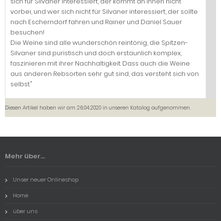
sich für Silvaner interessiert, der kommt an ihnen nicht
vorbei, und wer sich nicht für Silvaner interessiert, der sollte
nach Escherndorf fahren und Rainer und Daniel Sauer
besuchen!
Die Weine sind alle wunderschön reintönig, die Spitzen-
Silvaner sind puristisch und doch erstaunlich komplex,
faszinieren mit ihrer Nachhaltigkeit. Dass auch die Weine
aus anderen Rebsorten sehr gut sind, das versteht sich von
selbst."
Diesen Artikel haben wir am 26.04.2020 in unseren Katalog aufgenommen.
Mehr über...
Unser neuer Onlineshop
Home
über uns