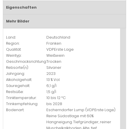
Eigenschaften
Mehr Bilder
Land:
Deutschland
Region:
Franken
Qualität:
VDP.Erste Lage
Weintyp:
Weißwein
Geschmacksrichtung:
Trocken
Rebsorte(n):
Silvaner
Jahrgang:
2023
Alkoholgehalt:
13 % Vol.
Säuregehalt:
6,1 g/l
Restsüße:
1,5 g/l
Trinktemperatur:
10 bis 12 ºC
Trinkempfehlung:
bis 2028
Bodenart:
Escherndorfer Lump (VDP.Erste Lage).
Reine Südostlage mit 60%
Hangneigung. Tiefgründiger, reiner
Muschelkalkboden. Alte, tief