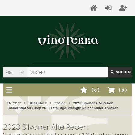
Alle
SUCHEN
(
0
)
(
0
)
Startseite
GESCHMACK
trocken
2023 Silvaner Alte Reben
Escherndorfer Lump VDP.Erste Lage, Weingut Rainer Sauer, Franken
2023 Silvaner Alte Reben