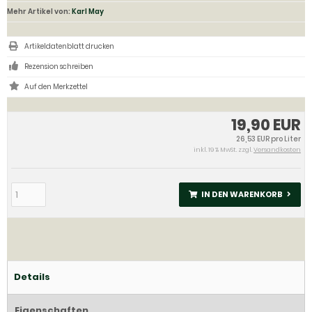
Mehr Artikel von:
Karl May
Artikeldatenblatt drucken
Rezension schreiben
19,90 EUR
26,53 EUR pro Liter
inkl. 19 % MwSt. zzgl.
Versandkosten
IN DEN WARENKORB
Details
Eigenschaften