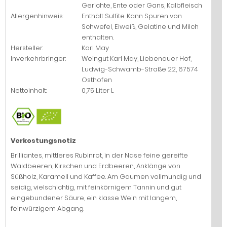
Gerichte, Ente oder Gans, Kalbfleisch
Allergenhinweis:
Enthält Sulfite. Kann Spuren von
Schwefel, Eiweiß, Gelatine und Milch
enthalten.
Hersteller:
Karl May
Inverkehrbringer:
Weingut Karl May, Liebenauer Hof,
Ludwig-Schwamb-Straße 22, 67574
Osthofen
Nettoinhalt:
0,75 Liter L
Verkostungsnotiz
Brilliantes, mittleres Rubinrot, in der Nase feine gereifte
Waldbeeren, Kirschen und Erdbeeren, Anklänge von
Süßholz, Karamell und Kaffee. Am Gaumen vollmundig und
seidig, vielschichtig, mit feinkörnigem Tannin und gut
eingebundener Säure, ein klasse Wein mit langem,
feinwürzigem Abgang.