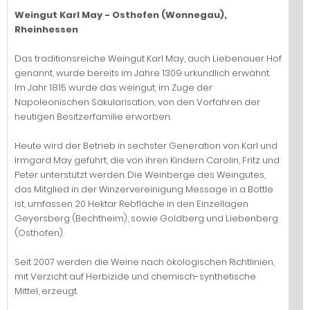
Weingut Karl May - Osthofen (Wonnegau),
Rheinhessen
Das traditionsreiche Weingut Karl May, auch Liebenauer Hof
genannt, wurde bereits im Jahre 1309 urkundlich erwähnt.
Im Jahr 1815 wurde das weingut, im Zuge der
Napoleonischen Säkularisation, von den Vorfahren der
heutigen Besitzerfamilie erworben.
Heute wird der Betrieb in sechster Generation von Karl und
Irmgard May geführt, die von ihren Kindern Carolin, Fritz und
Peter unterstützt werden. Die Weinberge des Weingutes,
das Mitglied in der Winzervereinigung Message in a Bottle
ist, umfassen 20 Hektar Rebfläche in den Einzellagen
Geyersberg (Bechtheim), sowie Goldberg und Liebenberg
(Osthofen).
Seit 2007 werden die Weine nach ökologischen Richtlinien,
mit Verzicht auf Herbizide und chemisch-synthetische
Mittel, erzeugt.