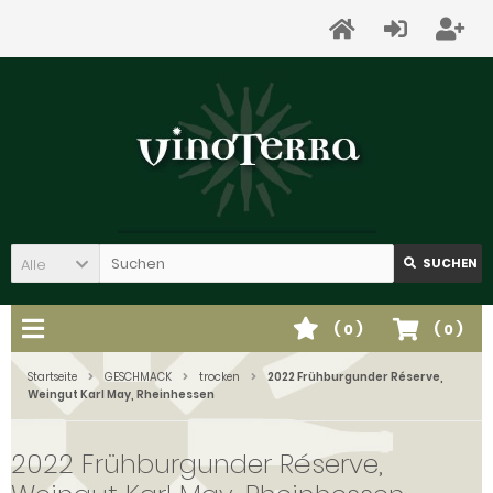
Alle
SUCHEN
(
0
)
(
0
)
Startseite
GESCHMACK
trocken
2022 Frühburgunder Réserve,
Weingut Karl May, Rheinhessen
2022 Frühburgunder Réserve,