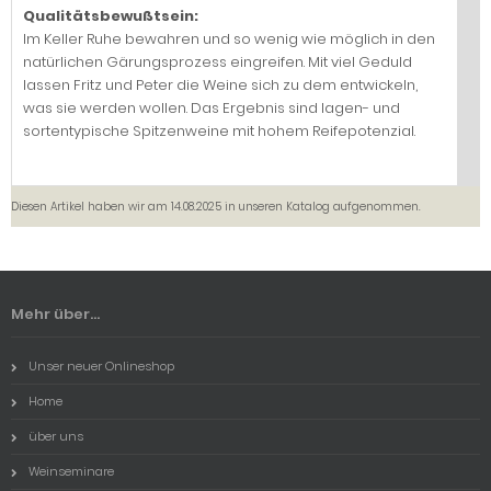
Qualitätsbewußtsein:
Im Keller Ruhe bewahren und so wenig wie möglich in den
natürlichen Gärungsprozess eingreifen. Mit viel Geduld
lassen Fritz und Peter die Weine sich zu dem entwickeln,
was sie werden wollen. Das Ergebnis sind lagen- und
sortentypische Spitzenweine mit hohem Reifepotenzial.
Diesen Artikel haben wir am 14.08.2025 in unseren Katalog aufgenommen.
Mehr über...
Unser neuer Onlineshop
Home
über uns
Weinseminare