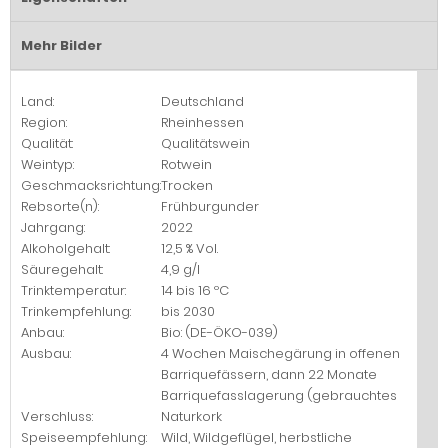
Mehr Bilder
Land:
Deutschland
Region:
Rheinhessen
Qualität:
Qualitätswein
Weintyp:
Rotwein
Geschmacksrichtung:
Trocken
Rebsorte(n):
Frühburgunder
Jahrgang:
2022
Alkoholgehalt:
12,5 % Vol.
Säuregehalt:
4,9 g/l
Trinktemperatur:
14 bis 16 ºC
Trinkempfehlung:
bis 2030
Anbau:
Bio: (DE-ÖKO-039)
Ausbau:
4 Wochen Maischegärung in offenen
Barriquefässern, dann 22 Monate
Barriquefasslagerung (gebrauchtes
Verschluss:
Naturkork
Speiseempfehlung:
Wild, Wildgeflügel, herbstliche